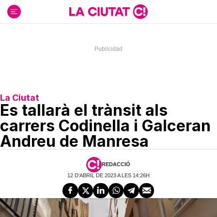
Ir
al
contenido
La Ciutat
Es tallarà el trànsit als
carrers Codinella i Galceran
Andreu de Manresa
REDACCIÓ
12 D'ABRIL DE 2023 A LES 14:26H