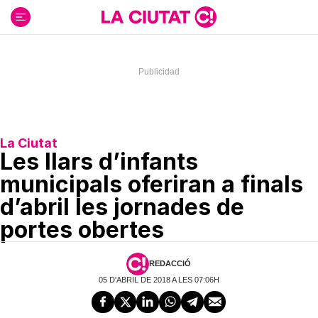
Ir
al
contenido
La Ciutat
Les llars d’infants
municipals oferiran a finals
d’abril les jornades de
portes obertes
REDACCIÓ
05 D'ABRIL DE 2018 A LES 07:06H