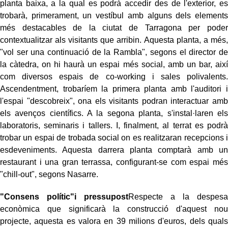
planta baixa
, a la qual es podrà accedir des de l'exterior, es
trobarà, primerament, un vestíbul amb alguns dels elements
més destacables de la ciutat de Tarragona per poder
contextualitzar als visitants que arribin. Aquesta planta, a més,
"vol ser una continuació de la Rambla", segons el director de
la càtedra, on hi haurà un espai més social, amb un bar, així
com diversos espais de
co
-
working
i sales polivalents.
Ascendentment, trobaríem la primera planta amb l'auditori i
l'espai "descobreix", ona els visitants podran interactuar amb
els avenços científics. A la segona planta, s'instal·laren els
laboratoris, seminaris i tallers. I, finalment, al terrat es podrà
trobar un espai de trobada social on es realitzaran recepcions i
esdeveniments. Aquesta darrera planta comptarà amb un
restaurant i una gran terrassa, configurant-se com espai més
"chill-out", segons
Nasarre
.
"
Consens
polític"i
pressupost
Respecte a la despesa
econòmica que significarà la construcció d'aquest nou
projecte, aquesta es valora en 39 milions d'euros, dels quals