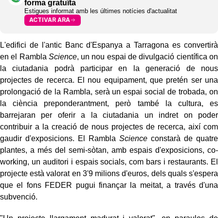
forma gratuïta
Estigues informat amb les últimes notícies d'actualitat
ACTIVAR ARA
L'edifici de l'antic Banc d'Espanya a Tarragona es convertirà
en
el Rambla
Science
, un nou espai de divulgació científica on
la ciutadania podrà participar en la generació de nous
projectes de recerca. El nou equipament, que pretén ser una
prolongació de la Rambla, serà un espai social de trobada, on
la ciència preponderantment, però també la cultura, es
barrejaran per oferir a la ciutadania un indret on poder
contribuir a la creació de nous projectes de recerca, així com
gaudir d'exposicions.
El Rambla
Science
constarà de quatre
plantes, a més
del semi
-
sòtan
, amb espais d'exposicions,
co
-
working
, un auditori i espais socials, com bars i restaurants. El
projecte està valorat en
3'9
milions d'euros, dels quals s'espera
que el fons
FEDER
pugui finançar la meitat, a través d'una
subvenció.