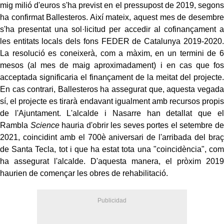
mig milió d'euros s'ha previst en el pressupost de 2019, segons
ha confirmat
Ballesteros
. Així mateix, aquest mes de desembre
s'ha presentat una sol·licitud per accedir al cofinançament a
les entitats locals dels fons
FEDER
de Catalunya 2019-2020.
La resolució es coneixerà, com a màxim, en un termini de 6
mesos (al mes de maig aproximadament) i en cas que fos
acceptada significaria el finançament de la meitat del projecte.
En cas contrari,
Ballesteros
ha assegurat que, aquesta vegada
sí, el projecte es tirarà endavant igualment amb recursos propis
de l'Ajuntament. L'alcalde i
Nasarre
han detallat que
el
Rambla
Science
hauria d'obrir les seves portes
el setembre de
2021, coincidint amb el 700è aniversari de l'arribada del braç
de Santa Tecla, tot i que ha estat tota una "coincidència", com
ha assegurat l'alcalde. D'aquesta manera, el pròxim 2019
haurien de començar les obres de rehabilitació.