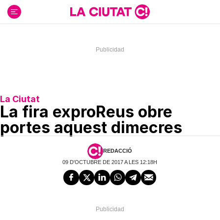
Ir
al
contenido
La Ciutat
La fira exproReus obre
portes aquest dimecres
REDACCIÓ
09 D'OCTUBRE DE 2017 A LES 12:18H