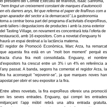
el president del Comitè Executiu de firaReus, Isaac Sanromà,
"
hem tingut un creixement constant de marques d'automoció
en els darrers anys, fet que referma el paper de firaReus com a
gran aparador del sector a la demarcació".
La gastronomia
torna a centrar bona part del programa d'activitats d'exproReus,
amb tallers i degustacions de productes i amb la zona exterior
del Tasting Village, on novament es concentrarà tota l'oferta de
restauració, amb 16 expositors. Com a novetat d'enguany hi
haurà un espai destinat a la lactància materna.
El regidor de Promoció Econòmica, Marc Arza, ha remarcat
que aquesta fira està en un "molt bon moment" perquè es
tracta d'una fira molt consolidada. Enguany, el nombre
d'expositors ha crescut entre un 3% i un 4% en referència a
l'any passat. A banda, segons ha comentat el regidor Arza, la
fira ha aconseguit "rejovenir-se", ja que marques noves han
apostat per obrir el seu expositor a la fira.
Entre altres novetats, la fira exproReus ofereix una promoció
en les seves entrades. Enguany, qui compri les entrades
mitjançant l'app mòbil rebrà una altra entrada gratuïta.