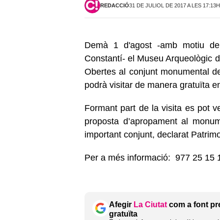
REDACCIÓ
31 DE JULIOL DE 2017 A LES 17:13H
Demà 1 d'agost -amb motiu de 
Constantí- el Museu Arqueològic 
Obertes al conjunt monumental de
podrà visitar de manera gratuïta en
Formant part de la visita es pot v
proposta d’apropament al monume
important conjunt, declarat Patrim
Per a més informació: 977 25 15 1
Afegir
La Ciutat
com a font pr
gratuïta