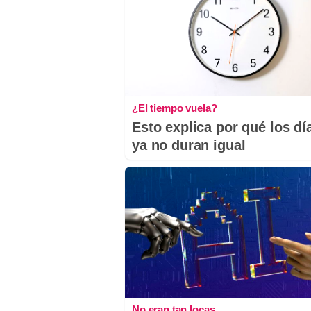
¿El tiempo vuela?
Esto explica por qué los dí
ya no duran igual
No eran tan locas