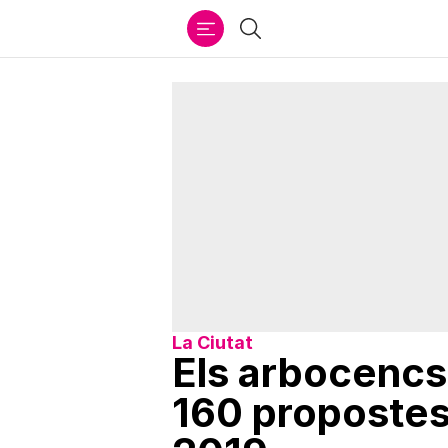
Ir
Cercar
al
contenido
La Ciutat
Els arbocencs
160 propostes