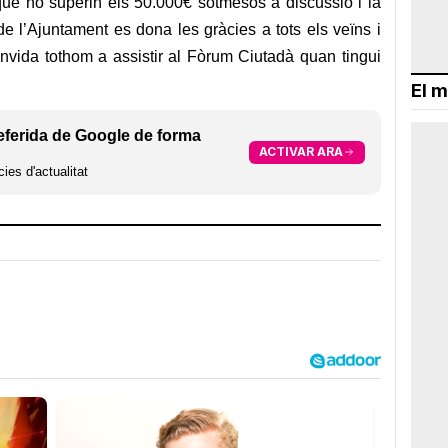
que no superin els 50.000€ sotmesos a discussió i la
 de l’Ajuntament es dona les gràcies a tots els veïns i
onvida tothom a assistir al Fòrum Ciutadà quan tingui
El m
eferida de Google de forma
ACTIVAR ARA
ies d'actualitat