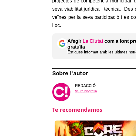
projectes de competència municipal, 
seva viabilitat jurídica i tècnica. Des
veïnes per la seva participació i es c
lloc.
Afegir
La Ciutat
com a font pr
gratuïta
Estigues informat amb les últimes notíc
Sobre l'autor
REDACCIÓ
Veure biografia