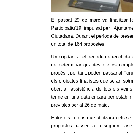
El passat 29 de març va finalitzar l
Participatiu’19, impulsat per l’Ajuntam
Ciutadana. Durant el període de present
un total de 164 propostes,
Un cop tancat el període de recollida, e
de determinar quantes d’elles comple
procés i, per tant, poden passar al Fòr
els projectes finalistes que seran sot
obert a l’assistència de tots els veï
terme en una data encara per establir
previstes per al 26 de maig.
Entre els criteris que utilitzaran els 
propostes passen a la següent fase d