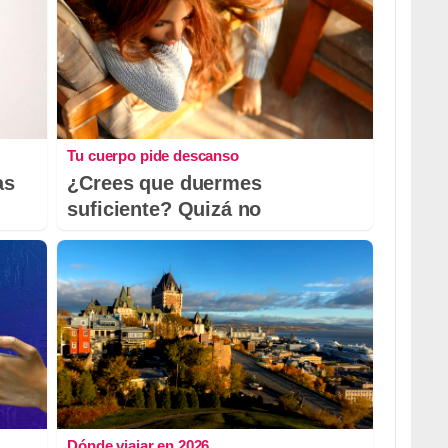
Tu cuerpo pide descanso
as
¿Crees que duermes
suficiente? Quizá no
Dónde viajar en 2026