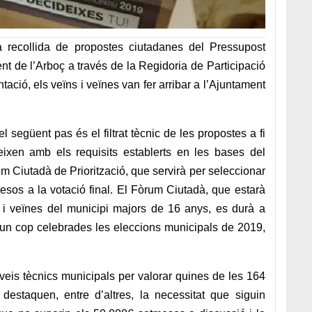
a
recollida de propostes ciutadanes del Pressupost
ent de l’Arboç a través de la Regidoria de Participació
ació, els veïns i veïnes van fer arribar a l’Ajuntament
l següent pas és el filtrat tècnic de les propostes a fi
ixen amb els requisits establerts en les bases del
um Ciutadà de Priorització, que servirà per seleccionar
mesos a la votació final. El Fòrum Ciutadà, que estarà
ns i veïnes del municipi majors de 16 anys, es durà a
 un cop celebrades les eleccions municipals de 2019,
serveis tècnics municipals per valorar quines de les 164
estaquen, entre d’altres, la necessitat que siguin