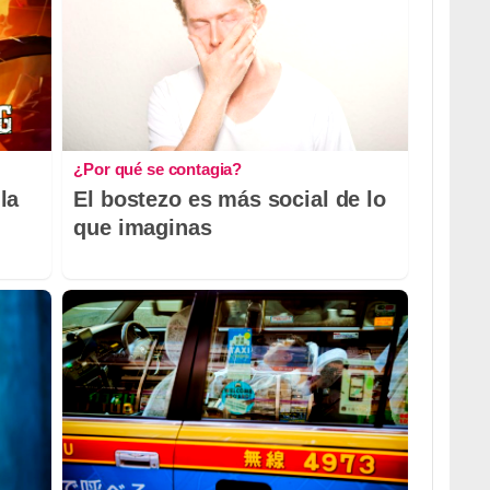
¿Por qué se contagia?
la
El bostezo es más social de lo
que imaginas