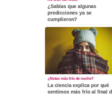
¿Sabías que algunas
predicciones ya se
cumplieron?
¿Notas más frío de noche?
La ciencia explica por qué
sentimos más frío al final d
día