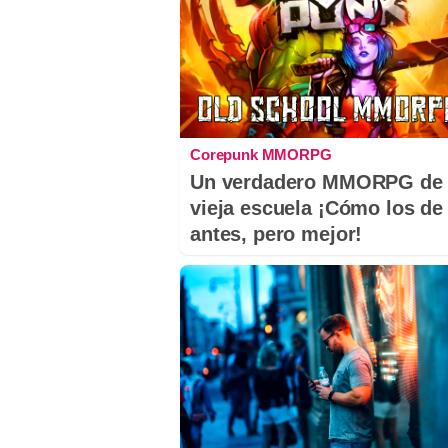
Corepunk MMORPG
Un verdadero MMORPG de 
vieja escuela ¡Cómo los de
antes, pero mejor!