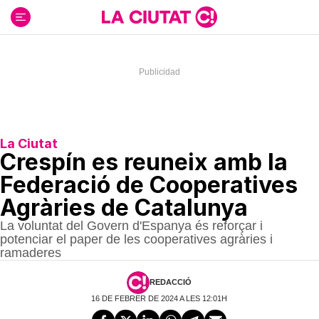
Ir
al
contenido
La Ciutat
Crespín es reuneix amb la
Federació de Cooperatives
Agràries de Catalunya
La voluntat del Govern d'Espanya és reforçar i
potenciar el paper de les cooperatives agràries i
ramaderes
REDACCIÓ
16 DE FEBRER DE 2024 A LES 12:01H