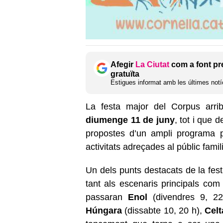
Afegir
La Ciutat
com a font pr
gratuïta
Estigues informat amb les últimes notíc
La festa major del Corpus arri
diumenge 11 de juny
, tot i que 
propostes d’un ampli programa p
activitats adreçades al públic famili
Un dels punts destacats de la fes
tant als escenaris principals com 
passaran
Enol
(divendres 9, 2
Húngara
(dissabte 10, 20 h),
Celt