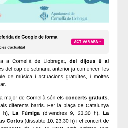
eferida de Google de forma
ACTIVAR ARA
ies d'actualitat
ba a Cornellà de Llobregat,
del dijous 8 al
des del cap de setmana anterior ja comencen les
le de música i actuacions gratuïtes, i moltes
ar.
ta major de Cornellà són els
concerts gratuïts
,
als diferents barris. Per la plaça de Catalunya
2 h),
La Fúmiga
(divendres 9, 23.30 h),
La
as Cortos
(dissabte 10, 23.30 h) i el concert de