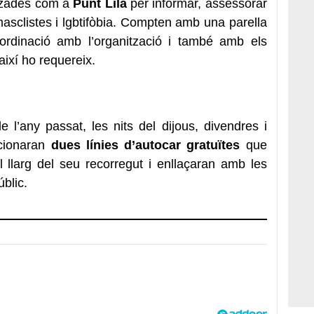
itzades com a
Punt Lila
per informar, assessorar
 masclistes i lgbtifòbia. Compten amb una parella
ordinació amb l’organització i també amb els
així ho requereix.
de l’any passat, les nits del dijous, divendres i
ncionaran
dues línies d’autocar gratuïtes
que
 llarg del seu recorregut i enllaçaran amb les
úblic.