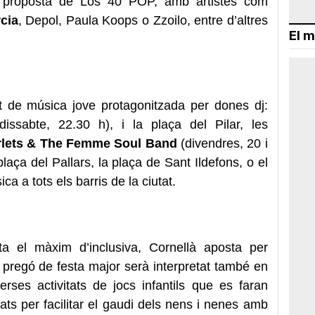
 proposta de Los 40 POP, amb artistes com
rcia
, Depol, Paula Koops o Zzoilo, entre d’altres
El m
it de música jove protagonitzada per dones dj:
issabte, 22.30 h), i la plaça del Pilar, les
rlets & The Femme Soul Band
(divendres, 20 i
laça del Pallars, la plaça de Sant Ildefons, o el
a a tots els barris de la ciutat.
a el màxim d’inclusiva, Cornellà aposta per
l pregó de festa major serà interpretat també en
erses activitats de jocs infantils que es faran
ts per facilitar el gaudi dels nens i nenes amb