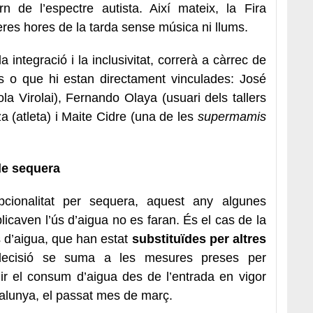
orn de l’espectre autista. Així mateix, la Fira
eres hores de la tarda sense música ni llums.
 integració i la inclusivitat, correrà a càrrec de
s o que hi estan directament vinculades: José
a Virolai), Fernando Olaya (usuari dels tallers
a (atleta) i Maite Cidre (una de les
supermamis
de sequera
pcionalitat per sequera, aquest any algunes
plicaven l’ús d’aigua no es faran. És el cas de la
s d’aigua, que han estat
substituïdes per altres
decisió se suma a les mesures preses per
ir el consum d’aigua des de l’entrada en vigor
talunya, el passat mes de març.