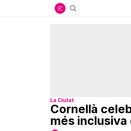
Ir
Cercar
al
contenido
La Ciutat
Cornellà cele
més inclusiva