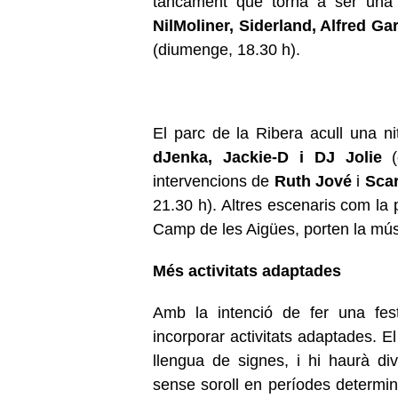
tancament que torna a ser una
Nil
Moliner, Siderland, Alfred Ga
(diumenge, 18.30 h).
El parc de la Ribera acull una n
dJenka, Jackie-D i DJ Jolie
(d
intervencions de
Ruth Jové
i
Sca
21.30 h). Altres escenaris com la p
Camp de les Aigües, porten la músic
Més activitats adaptades
Amb la intenció de fer una fest
incorporar activitats adaptades. E
llengua de signes, i hi haurà div
sense soroll en períodes determina