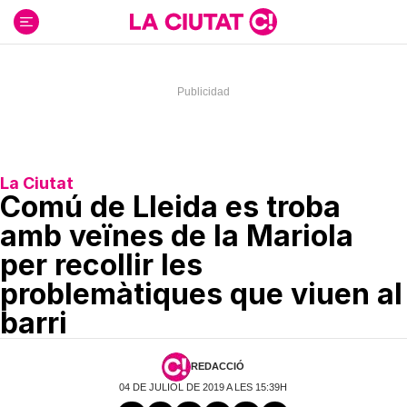
Ir
al
contenido
La Ciutat
Comú de Lleida es troba
amb veïnes de la Mariola
per recollir les
problemàtiques que viuen al
barri
REDACCIÓ
04 DE JULIOL DE 2019 A LES 15:39H