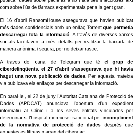
publicar dades sobre pacients amb malalties infeccioses així
com sobre l'ús de fàrmacs experimentals per a la gent gran.
El 16 d'abril RansomHouse assegurava que havien publicat
més dades confidencials amb un enllaç Torrent
que permetia
descarregar tota la informació
. A través de diverses xarxes
socials facilitaven, a més, detalls per realitzar la baixada de
manera anònima i segura, per no deixar rastre.
A través del canal de Telegram que té
el grup de
ciberdelinqüents, el 27 d'abril s'assegurava que hi havia
hagut una nova publicació de dades
. Per aquesta mateixa
via publicava els enllaços per descarregar la informació.
En paral·lel, el 22 de juny l'Autoritat Catalana de Protecció de
Dades (APDCAT) anunciava l'obertura d'un expedient
informatiu al Clínic i a les seves entitats vinculades per
determinar si l'hospital mereix ser sancionat per
incompliment
de la normativa de protecció de dades
després que
aquestes es filtressin arran del ciberatac.