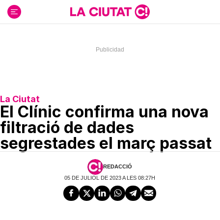
Ir
al
contenido
La Ciutat
El Clínic confirma una nova
filtració de dades
segrestades el març passat
REDACCIÓ
05 DE JULIOL DE 2023 A LES 08:27H