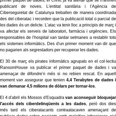
primer paquet de dades, el Clínic ja va alertar que se n'anirien
publicant de noves. L'entitat sanitària i l'Agència de
Ciberseguretat de Catalunya treballen de manera coordinada
des del ciberatac i recorden que la publicació total o parcial de
les dades és un delicte. L'atac va tenir lloc a principis de març i
va afectar els serveis de laboratori, farmàcia i urgències. Els
responsables de l'hospital van tardar setmanes a restablir tots
els sistemes informàtics. Des d'un primer moment van dir que
no pagarien als segrestadors per recuperar les dades.
El 30 de març els pirates informàtics agrupats en el col·lectiu
RansomHouse va publicar el primer paquet de dades i va
amenaçar de difondre'n més si no rebien rescat. En aquell
moment van assegurar que tenien
4,4 Terabytes de dades i
van demanar 4,5 milions de dòlars per tornar-los
.
El 4 d'abril els Mossos d'Esquadra
van aconseguir bloquejar
l'accés dels ciberdelinqüents a les dades
, però dos dies
més tard els ciberatacants contraatacaven amenaçant de