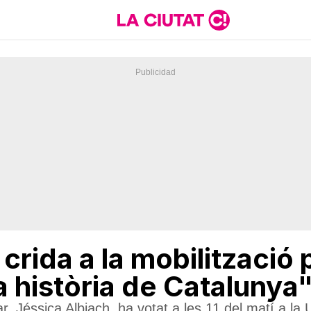
crida a la mobilització 
la història de Catalunya
 Jéssica Albiach, ha votat a les 11 del matí a l