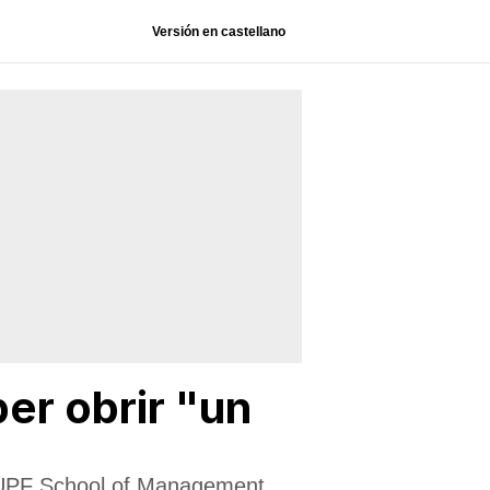
Versión en castellano
per obrir "un
"
a UPF School of Management.