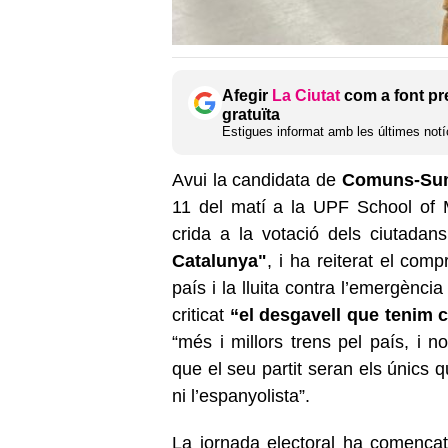
Afegir
La Ciutat
com a font pr
gratuïta
Estigues informat amb les últimes notíc
Avui la candidata de
Comuns-Suma
11 del matí a la UPF School of 
crida a la votació dels ciutadan
Catalunya"
, i ha reiterat el com
país i la lluita contra l’emergènc
criticat
“el desgavell que tenim 
“més i millors trens pel país, i n
que el seu partit seran els únics 
ni l’espanyolista”.
La jornada electoral ha comença