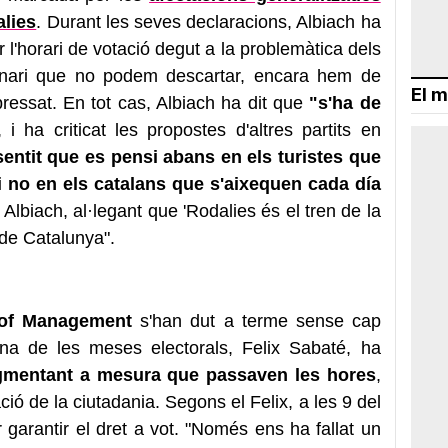
alies
. Durant les seves declaracions, Albiach ha
gar l'horari de votació degut a la problemàtica dels
enari que no podem descartar, encara hem de
El m
pressat. En tot cas, Albiach ha dit que
"s'ha de
, i ha criticat les propostes d'altres partits en
entit que es pensi abans en els turistes que
i no en els catalans que s'aixequen cada día
Albiach, al·legant que 'Rodalies és el tren de la
 de Catalunya".
of Management
s'han dut a terme sense cap
una de les meses electorals, Felix Sabaté, ha
gmentant a mesura que passaven les hores
,
ació de la ciutadania. Segons el Felix, a les 9 del
r garantir el dret a vot. "Només ens ha fallat un