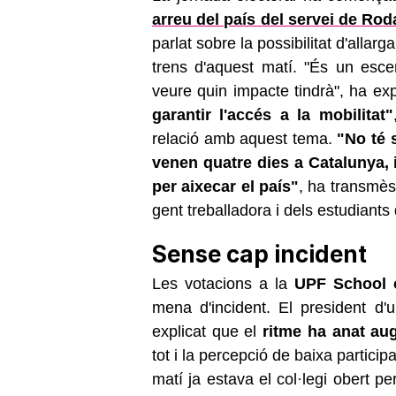
arreu del país del servei de Rod
parlat sobre la possibilitat d'allar
trens d'aquest matí. "És un esc
veure quin impacte tindrà", ha ex
garantir l'accés a la mobilitat"
relació amb aquest tema.
"No té s
venen quatre dies a Catalunya, 
per aixecar el país"
, ha transmès 
gent treballadora i dels estudiants
Sense cap incident
Les votacions a la
UPF School 
mena d'incident. El president d'
explicat que el
ritme ha anat au
tot i la percepció de baixa particip
matí ja estava el col·legi obert pe