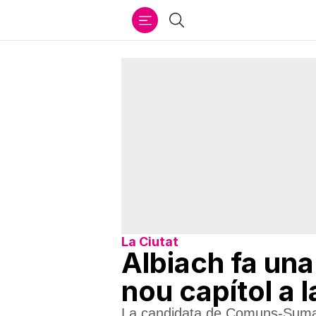
Ir
Cercar
al
contenido
La Ciutat
Albiach fa una 
nou capítol a 
La candidata de Comuns-Sumar,