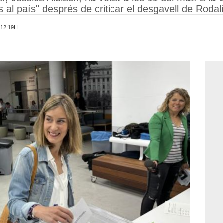
 al país" després de criticar el desgavell de Rodal
 12:19H