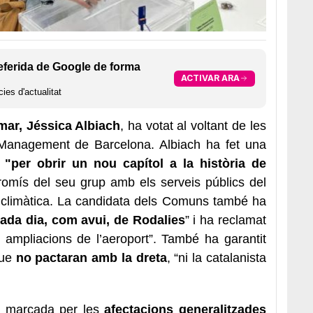
eferida de Google de forma
ACTIVAR ARA
ies d'actualitat
r, Jéssica Albiach
, ha votat al voltant de les
Management de Barcelona. Albiach ha fet una
s
"per obrir un nou capítol a la història de
promís del seu grup amb els serveis públics del
ia climàtica. La candidata dels Comuns també ha
cada dia, com avui, de Rodalies
” i ha reclamat
o ampliacions de l’aeroport”. També ha garantit
que
no pactaran amb la dreta
, “ni la catalanista
t marcada per les
afectacions generalitzades