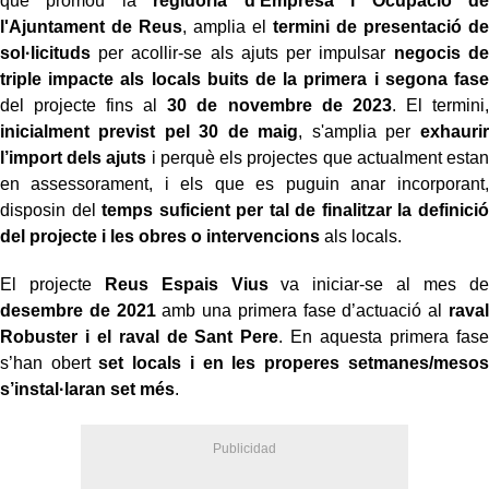
que promou la
regidoria d’Empresa i Ocupació de
l'Ajuntament de Reus
, amplia el
termini de presentació de
sol·licituds
per acollir-se als ajuts per impulsar
negocis de
triple impacte als locals buits de la primera i segona fase
del projecte fins al
30 de novembre de 2023
. El termini,
inicialment previst pel 30 de maig
, s'amplia per
exhaurir
l’import dels ajuts
i perquè els projectes que actualment estan
en assessorament, i els que es puguin anar incorporant,
disposin del
temps suficient per tal de finalitzar la definició
del projecte i les obres o intervencions
als locals.
El projecte
Reus Espais Vius
va iniciar-se al mes de
desembre de 2021
amb una primera fase d’actuació al
raval
Robuster i el raval de Sant Pere
. En aquesta primera fase
s’han obert
set locals i en les properes setmanes/mesos
s’instal·laran set més
.