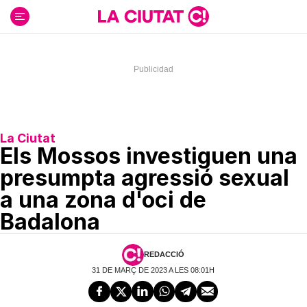
Ir
al
contenido
La Ciutat
Els Mossos investiguen una
presumpta agressió sexual
a una zona d'oci de
Badalona
REDACCIÓ
31 DE MARÇ DE 2023 A LES 08:01H