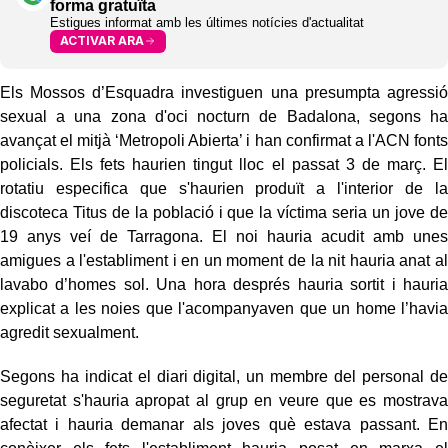
forma gratuïta
Estigues informat amb les últimes notícies d'actualitat
ACTIVAR ARA
Els Mossos d’Esquadra investiguen una presumpta agressió
sexual a una zona d'oci nocturn de Badalona, segons ha
avançat el mitjà ‘Metropoli Abierta’ i han confirmat a l'ACN fonts
policials. Els fets haurien tingut lloc el passat 3 de març. El
rotatiu especifica que s'haurien produït a l'interior de la
discoteca Titus de la població i que la víctima seria un jove de
19 anys veí de Tarragona. El noi hauria acudit amb unes
amigues a l'establiment i en un moment de la nit hauria anat al
lavabo d’homes sol. Una hora després hauria sortit i hauria
explicat a les noies que l'acompanyaven que un home l’havia
agredit sexualment.
Segons ha indicat el diari digital, un membre del personal de
seguretat s'hauria apropat al grup en veure que es mostrava
afectat i hauria demanar als joves què estava passant. En