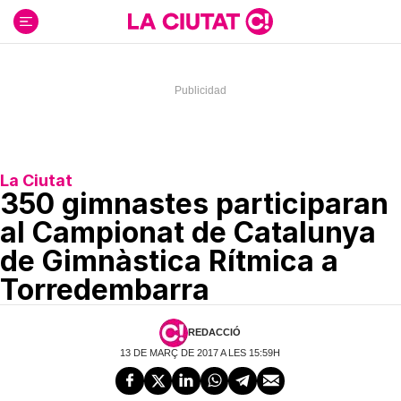
Ir
al
contenido
La Ciutat
350 gimnastes participaran
al Campionat de Catalunya
de Gimnàstica Rítmica a
Torredembarra
REDACCIÓ
13 DE MARÇ DE 2017 A LES 15:59H