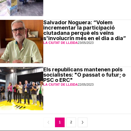
Salvador Noguera: “Volem
incrementar la participació
ciutadana perquè els veïns
s'involucrin més en el dia a dia”
LA CIUTAT DE LLEIDA
23/05/2023
Els republicans mantenen pols
socialistes: "O passat o futur; o
PSC o ERC"
LA CIUTAT DE LLEIDA
22/05/2023
1
2