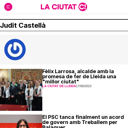
Ir
al
contenido
Judit Castellà
Fèlix Larrosa, alcalde amb la
promesa de fer de Lleida una
"millor ciutat"
LA CIUTAT DE LLEIDA
17/06/2023
El PSC tanca finalment un acord
de govern amb Treballem per
Balaguer