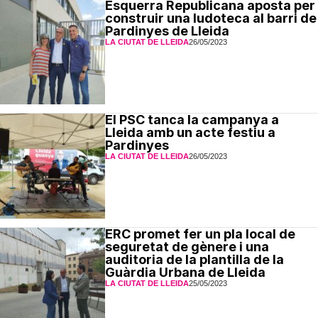
Esquerra Republicana aposta per
construir una ludoteca al barri de
Pardinyes de Lleida
LA CIUTAT DE LLEIDA
26/05/2023
El PSC tanca la campanya a
Lleida amb un acte festiu a
Pardinyes
LA CIUTAT DE LLEIDA
26/05/2023
ERC promet fer un pla local de
seguretat de gènere i una
auditoria de la plantilla de la
Guàrdia Urbana de Lleida
LA CIUTAT DE LLEIDA
25/05/2023