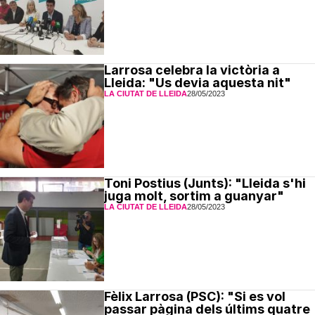
Larrosa celebra la victòria a
Lleida: "Us devia aquesta nit"
LA CIUTAT DE LLEIDA
28/05/2023
Toni Postius (Junts): "Lleida s'hi
juga molt, sortim a guanyar"
LA CIUTAT DE LLEIDA
28/05/2023
Fèlix Larrosa (PSC): "Si es vol
passar pàgina dels últims quatre