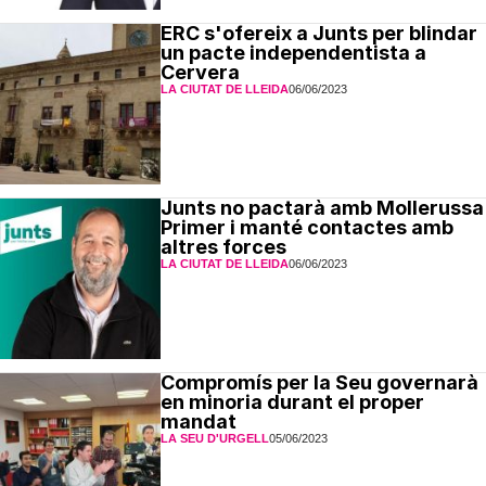
ERC s'ofereix a Junts per blindar
un pacte independentista a
Cervera
LA CIUTAT DE LLEIDA
06/06/2023
Junts no pactarà amb Mollerussa
Primer i manté contactes amb
altres forces
LA CIUTAT DE LLEIDA
06/06/2023
Compromís per la Seu governarà
en minoria durant el proper
mandat
LA SEU D'URGELL
05/06/2023