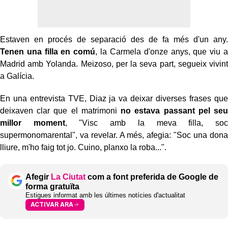
Estaven en procés de separació des de fa més d'un any.
Tenen una filla en comú
, la Carmela d'onze anys, que viu a
Madrid amb Yolanda. Meizoso, per la seva part, segueix vivint
a Galícia.
En una entrevista TVE, Diaz ja va deixar diverses frases que
deixaven clar que el matrimoni
no estava passant pel seu
millor moment
, "Visc amb la meva filla, soc
supermonomarental", va revelar. A més, afegia: "Soc una dona
lliure, m'ho faig tot jo. Cuino, planxo la roba...".
Afegir
La Ciutat
com a font preferida de Google de
forma gratuïta
Estigues informat amb les últimes notícies d'actualitat
ACTIVAR ARA