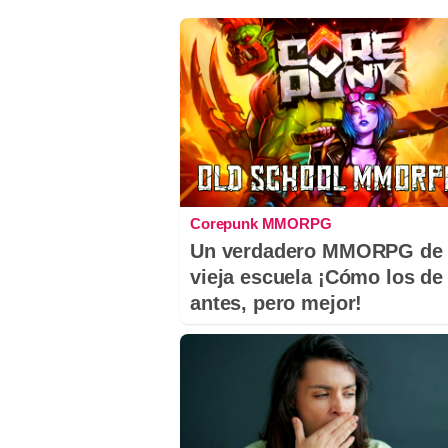
Corepunk MMORPG
Un verdadero MMORPG de 
vieja escuela ¡Cómo los de
antes, pero mejor!