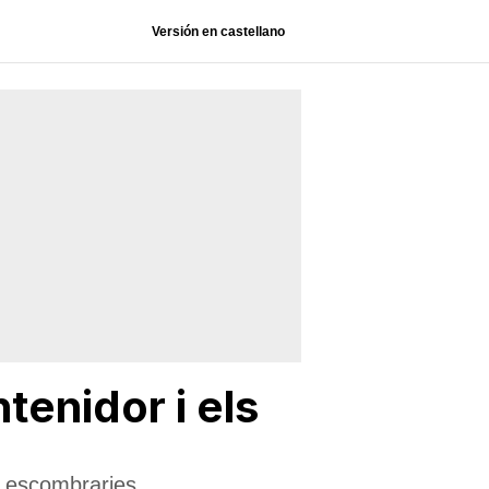
Versión en castellano
tenidor i els
en escombraries