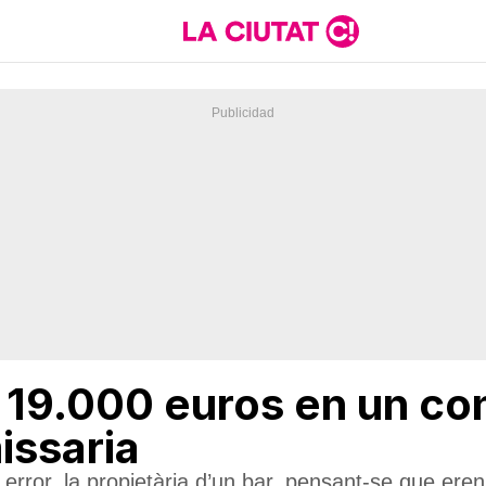
19.000 euros en un con
issaria
er error, la propietària d’un bar, pensant-se que er