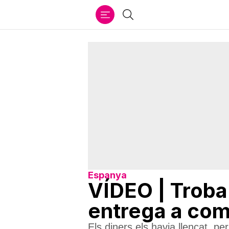
Ir
Cercar
al
contenido
Espanya
VÍDEO | Troba 
entrega a com
Els diners els havia llençat, p