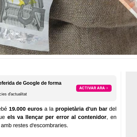
eferida de Google de forma
ACTIVAR ARA
ies d'actualitat
ebé
19.000 euros
a la
propietària d'un bar
del
que
els va llençar per error al contenidor
, en
i amb restes d'escombraries.