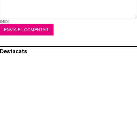
0/500
Destacats
El més llegit
Avís legal
Política de privacitat
Política de cookies