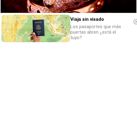
Viaja sin visado
Los pasaportes que más
puertas abren ¿está el
tuyo?
Belleza indomable
El diamante que simboliza la feminidad
indomable