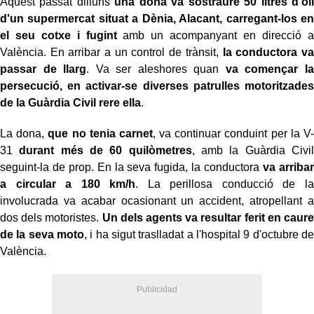
Aquest passat dilluns
una dona va sostraure 50 litres d'oli
d'un supermercat situat a Dènia, Alacant, carregant-los en
el seu cotxe i fugint
amb un acompanyant en direcció a
València. En arribar a un control de trànsit,
la conductora va
passar de llarg
. Va ser aleshores quan
va començar la
persecució, en activar-se diverses patrulles motoritzades
de la Guàrdia Civil rere ella
.
La dona,
que no tenia carnet
, va continuar conduint per la V-
31
durant més de 60 quilòmetres
, amb la Guàrdia Civil
seguint-la de prop. En la seva fugida, la conductora
va arribar
a circular a 180 km/h
. La perillosa conducció de la
involucrada va acabar ocasionant un accident, atropellant a
dos dels motoristes.
Un dels agents va resultar ferit en caure
de la seva moto
, i ha sigut traslladat a l'hospital 9 d'octubre de
València.