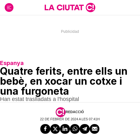
Ir
al
contenido
Espanya
Quatre ferits, entre ells un
bebè, en xocar un cotxe i
una furgoneta
Han estat traslladats a l'hospital
REDACCIÓ
22 DE FEBRER DE 2024 A LES 07:41H