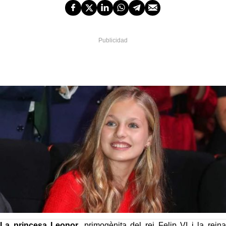
La princesa Leonor
, primogènita del rei Felip VI i la reina