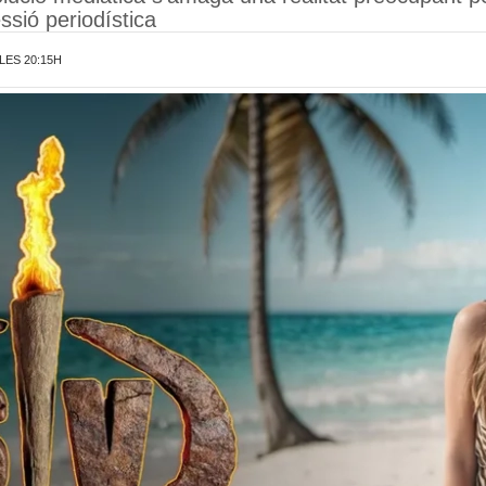
essió periodística
LES 20:15H