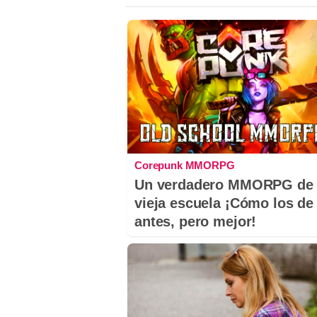
Corepunk MMORPG
Un verdadero MMORPG de 
vieja escuela ¡Cómo los de
antes, pero mejor!