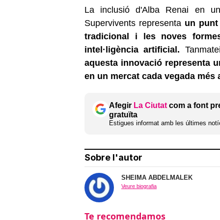
La inclusió d'Alba
Renai
en un 
Supervivents representa
un punt 
tradicional i les noves forme
intel·ligència artificial.
Tanmateix
aquesta innovació representa un
en un mercat cada vegada més au
Afegir
La Ciutat
com a font pr
gratuïta
Estigues informat amb les últimes notíc
Sobre l'autor
SHEIMA ABDELMALEK
Veure biografia