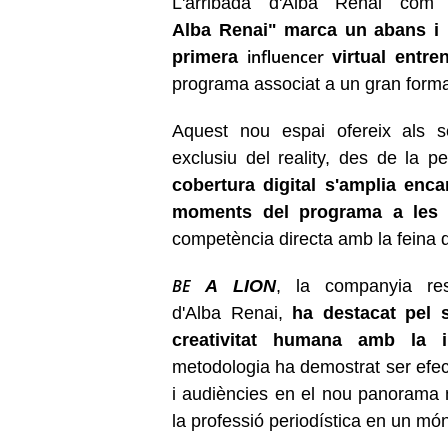
L'arribada d'Alba
Renai
com a
Alba
Renai
" marca un abans i 
influencer
primera
virtual entren
programa associat a un gran format
Aquest nou espai ofereix als s
exclusiu del
reality
, des de la pe
cobertura digital s'amplia enc
moments del programa a les 
competència directa amb la feina de
BE
A
LION
, la companyia re
d'Alba
Renai
,
ha destacat pel
creativitat humana amb la inte
metodologia ha demostrat ser efec
i audiències en el nou panorama me
la professió periodística en un m