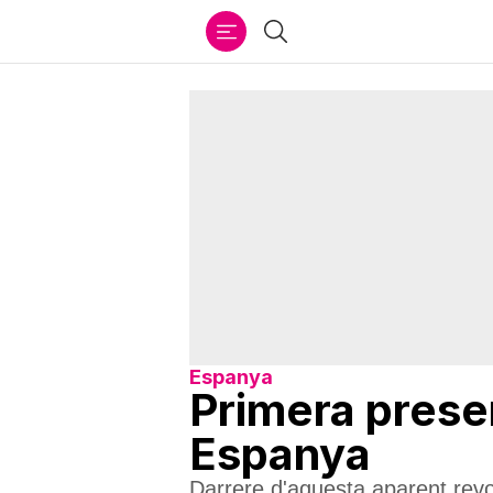
Ir
Cercar
al
contenido
Espanya
Primera prese
Espanya
Darrere d'aquesta aparent revo