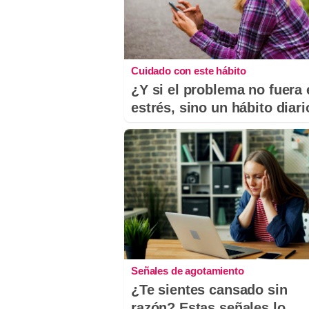
Cuidado con este hábito
¿Y si el problema no fuera 
estrés, sino un hábito diar
Señales de agotamiento
¿Te sientes cansado sin
razón? Estas señales lo