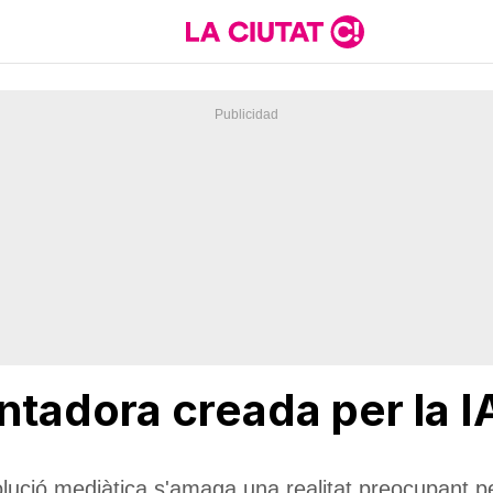
ntadora creada per la I
lució mediàtica s'amaga una realitat preocupant p