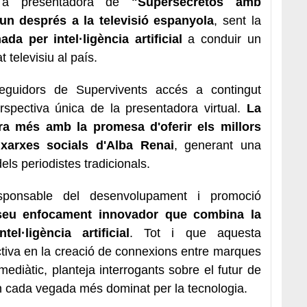
 presentadora de
"
Supersecretos
amb
un després a la televisió espanyola
, sent la
ada per intel·ligència artificial
a conduir un
 televisiu al país.
eguidors de Supervivents accés a contingut
rspectiva única de la presentadora virtual.
La
ara més amb la promesa d'oferir els millors
xarxes socials d'Alba
Renai
, generant una
ls periodistes tradicionals.
sponsable del desenvolupament i promoció
 seu enfocament innovador que combina la
l·ligència artificial
. Tot i que aquesta
tiva en la creació de connexions entre marques
diàtic, planteja interrogants sobre el futur de
ón cada vegada més dominat per la tecnologia.