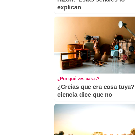
explican
¿Por qué ves caras?
¿Creías que era cosa tuya?
ciencia dice que no