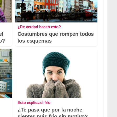
¿De verdad hacen esto?
el
Costumbres que rompen todos
io?
los esquemas
Esto explica el frío
¿Te pasa que por la noche
sientes más frío sin motivo?