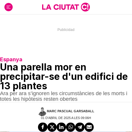
Ir
al
contenido
Espanya
Una parella mor en
precipitar-se d'un edifici de
13 plantes
Ara per ara s’ignoren les circumstàncies de les morts i
totes les hipòtesis resten obertes
MARC PASCUAL GARSABALL
01 D'ABRIL DE 2025 A LES 09:06H