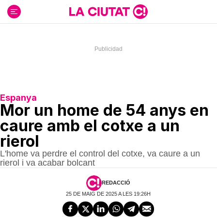
Ir
al
contenido
Espanya
Mor un home de 54 anys en
caure amb el cotxe a un
rierol
L'home va perdre el control del cotxe, va caure a un
rierol i va acabar bolcant
REDACCIÓ
25 DE MAIG DE 2025 A LES 19:26H