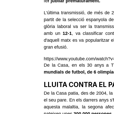
fe
r jubilar prematurament.
L'última transmissió, de més de 2
partit de la selecció espanyola 
glòria laboral va ser la transmiss
amb un
12-1
, va classificar con
d'aquell matx es va popularitzar 
gran efusió.
https://www.youtube.com/watch
De la Casa, en els 30 anys a TV
mundials de futbol, de 6 olimpí
LLUITA CONTRA EL 
De la Casa patia, des de 2004, la
el seu pare. En els darrers anys s'h
aquesta malaltia, la segona afe
pateixen unes
300.000 persones.