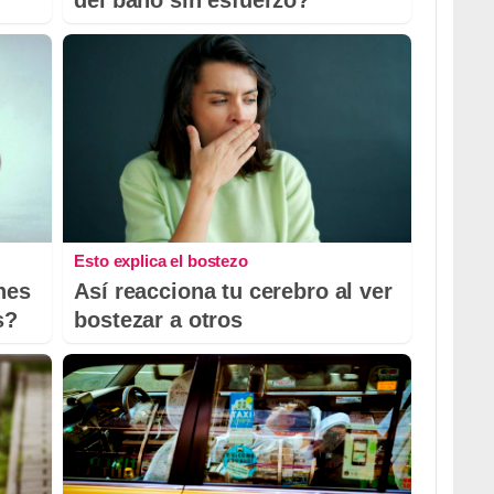
Esto explica el bostezo
nes
Así reacciona tu cerebro al ver
s?
bostezar a otros