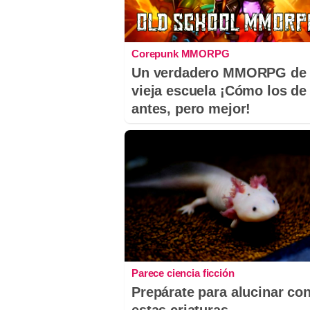
Corepunk MMORPG
Un verdadero MMORPG de 
vieja escuela ¡Cómo los de
antes, pero mejor!
Parece ciencia ficción
Prepárate para alucinar co
estas criaturas