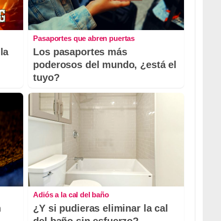
Pasaportes que abren puertas
la
Los pasaportes más
poderosos del mundo, ¿está el
tuyo?
Adiós a la cal del baño
n
¿Y si pudieras eliminar la cal
del baño sin esfuerzo?