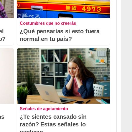
Costumbres que no creerás
el
¿Qué pensarías si esto fuera
io?
normal en tu país?
Señales de agotamiento
as
¿Te sientes cansado sin
razón? Estas señales lo