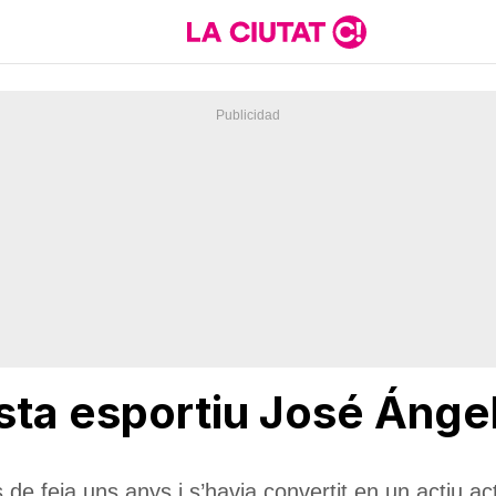
sta esportiu José Ángel
e feia uns anys i s’havia convertit en un actiu activ