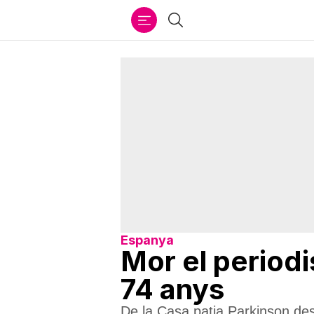
Ir
Cercar
al
contenido
Espanya
Mor el periodi
74 anys
De la Casa patia Parkinson des d