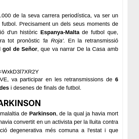
.000 de la seva carrera periodística, va ser un
de futbol. Precisament un dels seus moments de
ió d'un històric
Espanya-Malta
de futbol que,
tra tot pronòstic
'la Roja'
. En la retransmissió
el
gol de Señor
, que va narrar De la Casa amb
?v=WxkD3l7XR2Y
E, va participar en les retransmissions de
6
ades
i desenes de finals de futbol.
PARKINSON
 malaltia de
Parkinson
, de la qual ja havia mort
avia convertit en un activista per la lluita contra
cció degenerativa més comuna a l'estat i que