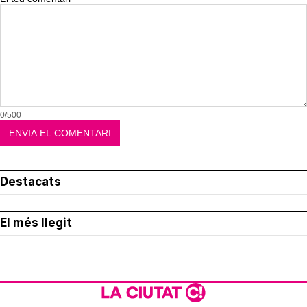
0/500
Destacats
El més llegit