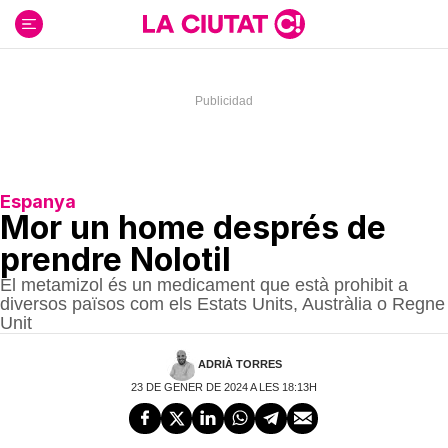
Ir
al
contenido
Espanya
Mor un home després de
prendre Nolotil
El metamizol és un medicament que està prohibit a
diversos països com els Estats Units, Austràlia o Regne
Unit
ADRIÀ TORRES
23 DE GENER DE 2024 A LES 18:13H