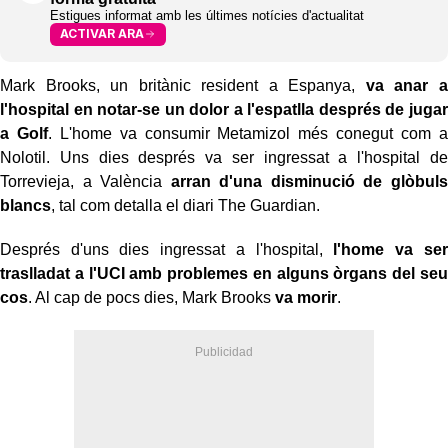
Estigues informat amb les últimes notícies d'actualitat
ACTIVAR ARA
Mark Brooks, un britànic resident a Espanya,
va anar a
l'hospital en notar-se un dolor a l'espatlla després de jugar
a Golf
. L'home va consumir Metamizol més conegut com a
Nolotil. Uns dies després va ser ingressat a l'hospital de
Torrevieja, a València
arran d'una disminució de glòbuls
blancs
, tal com detalla el diari The Guardian.
Després d'uns dies ingressat a l'hospital,
l'home va ser
traslladat a l'UCI amb problemes en alguns òrgans del seu
cos
. Al cap de pocs dies, Mark Brooks
va morir
.