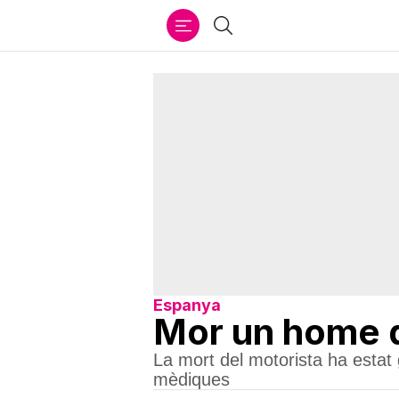
Ir
Cercar
al
contenido
Espanya
Mor un home d
La mort del motorista ha estat 
mèdiques