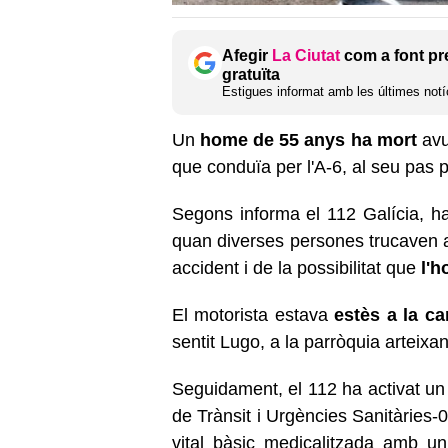
Afegir
La Ciutat
com a font pr
gratuïta
Estigues informat amb les últimes notíc
Un
home de 55 anys ha mort
avu
que conduïa per l'A-6, al seu pas p
Segons informa el 112 Galícia, ha
quan diverses persones trucaven a
accident i de la possibilitat que
l'h
El motorista estava
estès a la ca
sentit Lugo, a la parròquia arteix
Seguidament, el 112 ha activat un 
de Trànsit i Urgències Sanitàries-
vital bàsic medicalitzada amb un