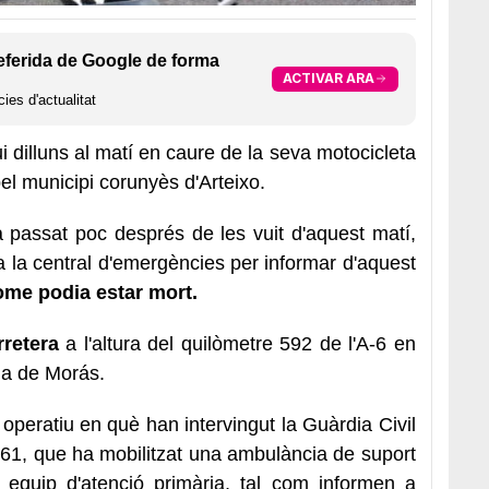
eferida de Google de forma
ACTIVAR ARA
ies d'actualitat
i dilluns al matí en caure de la seva motocicleta
el municipi corunyès d'Arteixo.
 passat poc després de les vuit d'aquest matí,
 la central d'emergències per informar d'aquest
ome podia estar mort.
rretera
a l'altura del quilòmetre 592 de l'A-6 en
ana de Morás.
operatiu en què han intervingut la Guàrdia Civil
061, que ha mobilitzat una ambulància de suport
 equip d'atenció primària, tal com informen a