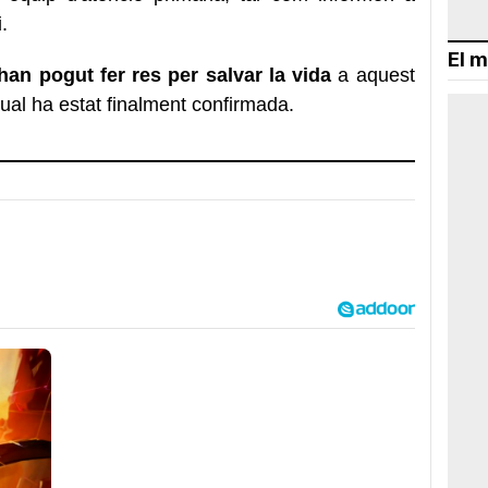
.
El m
an pogut fer res per salvar la vida
a aquest
qual ha estat finalment confirmada.