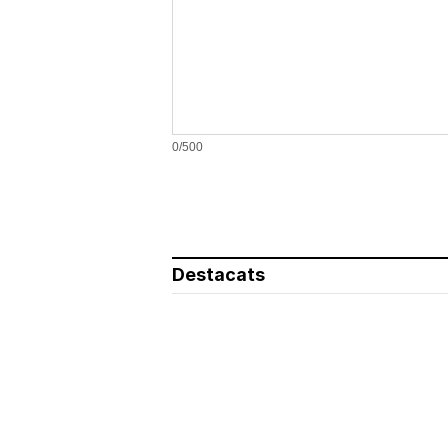
0/500
Destacats