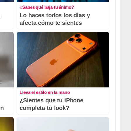
¿Sabes qué baja tu ánimo?
n
Lo haces todos los días y
afecta cómo te sientes
Lleva el estilo en la mano
¿Sientes que tu iPhone
en
completa tu look?