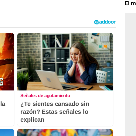
El m
Señales de agotamiento
la
¿Te sientes cansado sin
razón? Estas señales lo
explican