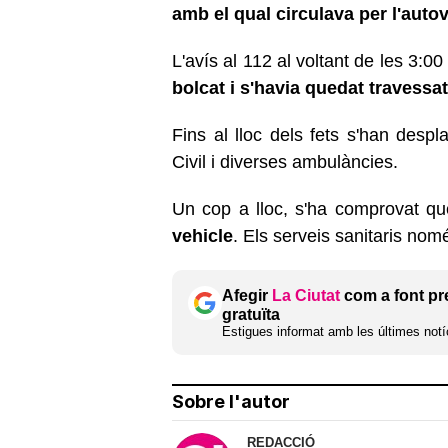
amb el qual circulava per l'autov
L'avís al 112 al voltant de les 3:0
bolcat i s'havia quedat travessat
Fins al lloc dels fets s'han desp
Civil i diverses ambulàncies.
Un cop a lloc, s'ha comprovat q
vehicle
. Els serveis sanitaris nom
Afegir
La Ciutat
com a font pr
gratuïta
Estigues informat amb les últimes notíc
Sobre l'autor
REDACCIÓ