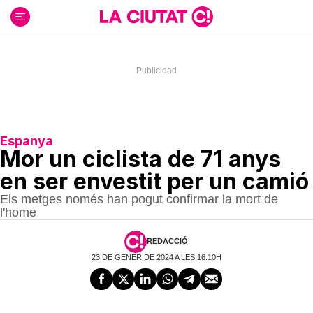
Ir
al
contenido
Espanya
Mor un ciclista de 71 anys
en ser envestit per un camió
Els metges només han pogut confirmar la mort de
l'home
REDACCIÓ
23 DE GENER DE 2024 A LES 16:10H