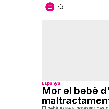
Ir
Cercar
al
contenido
Espanya
Mor el bebè d'
maltractamen
El bebè estava ingressat des d