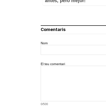
antes, pero mejor!
Comentaris
Nom
El teu comentari
0/500