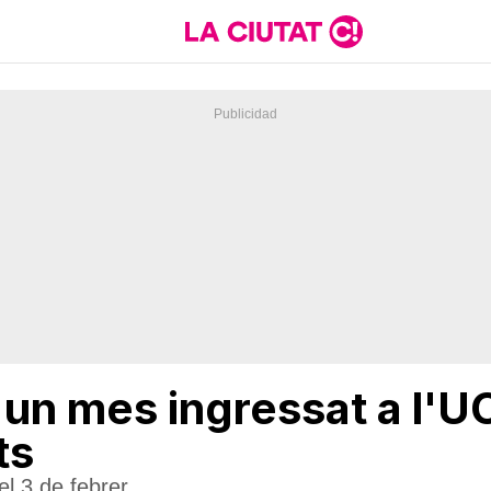
un mes ingressat a l'U
ts
el 3 de febrer