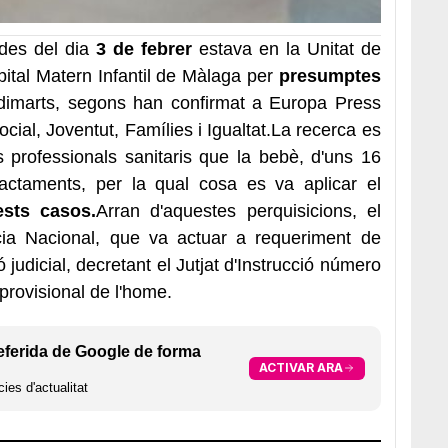
des del dia
3 de febrer
estava en la Unitat de
pital Matern Infantil de Màlaga per
presumptes
imarts, segons han confirmat a Europa Press
ocial, Joventut, Famílies i Igualtat.La recerca es
s professionals sanitaris que la bebè, d'uns 16
ractaments, per la qual cosa es va aplicar el
ests casos.
Arran d'aquestes perquisicions, el
icia Nacional, que va actuar a requeriment de
ió judicial, decretant el Jutjat d'Instrucció número
provisional de l'home.
eferida de Google de forma
ACTIVAR ARA
ies d'actualitat