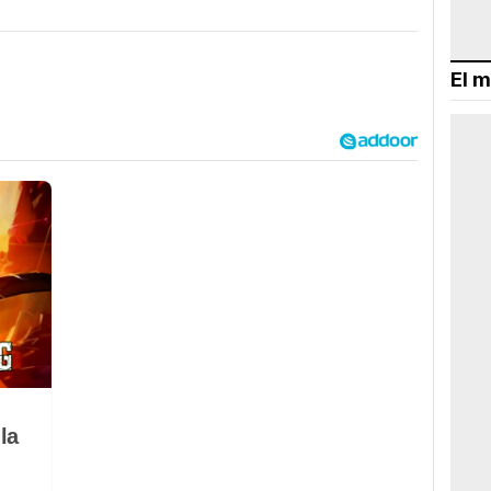
El m
la