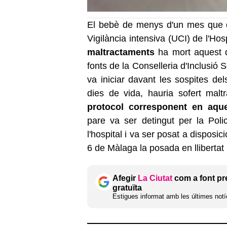
El bebè de menys d'un mes que 
Vigilància intensiva (UCI) de l'Hos
maltractaments
ha mort aquest d
fonts de la Conselleria d'Inclusió S
va iniciar davant les sospites del
dies de vida, hauria sofert malt
protocol corresponent en aqu
pare va ser detingut per la Pol
l'hospital i va ser posat a disposic
6 de Màlaga la posada en llibertat 
Afegir
La Ciutat
com a font pr
gratuïta
Estigues informat amb les últimes notíc