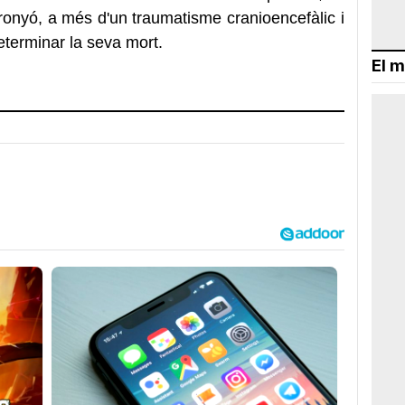
l ronyó, a més d'un traumatisme cranioencefàlic i
terminar la seva mort.
El m