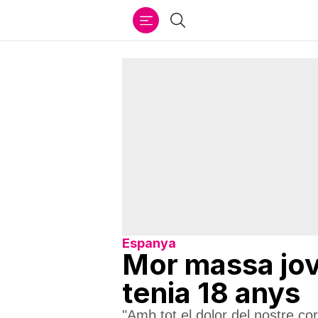
Ir
Cercar
al
contenido
Espanya
Mor massa jove
tenia 18 anys
"Amb tot el dolor del nostre co