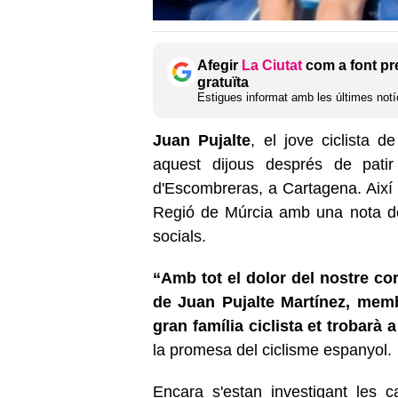
Afegir
La Ciutat
com a font pr
gratuïta
Estigues informat amb les últimes notíc
Juan Pujalte
, el jove ciclista d
aquest dijous després de patir
d'Escombreras, a Cartagena. Així 
Regió de Múrcia amb una nota d
socials.
“Amb tot el dolor del nostre co
de Juan Pujalte Martínez, memb
gran família ciclista et trobarà a
la promesa del ciclisme espanyol.
Encara s'estan investigant les 