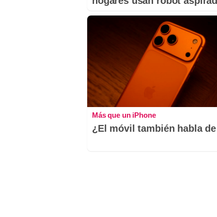
hogares usan robot aspira
Más que un iPhone
¿El móvil también habla de 
Comentaris