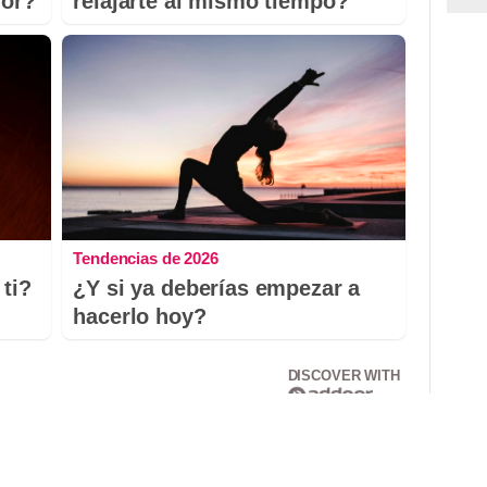
dor?
relajarte al mismo tiempo?
Tendencias de 2026
ti?
¿Y si ya deberías empezar a
hacerlo hoy?
DISCOVER WITH