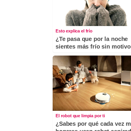
Esto explica el frío
¿Te pasa que por la noche
sientes más frío sin motiv
El robot que limpia por ti
¿Sabes por qué cada vez 