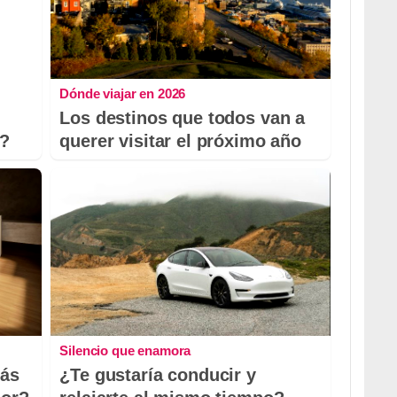
Dónde viajar en 2026
Los destinos que todos van a
o?
querer visitar el próximo año
Silencio que enamora
más
¿Te gustaría conducir y