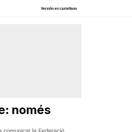
Versión en castellano
te: només
ha comunicat la Federació