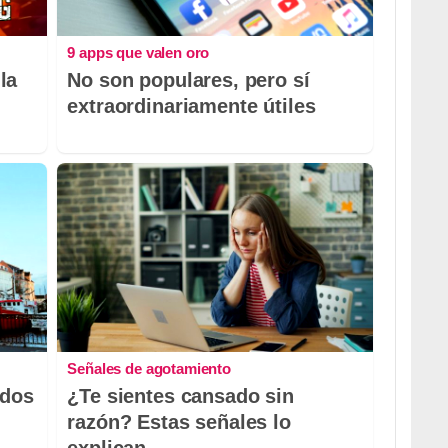
9 apps que valen oro
la
No son populares, pero sí
extraordinariamente útiles
Señales de agotamiento
odos
¿Te sientes cansado sin
razón? Estas señales lo