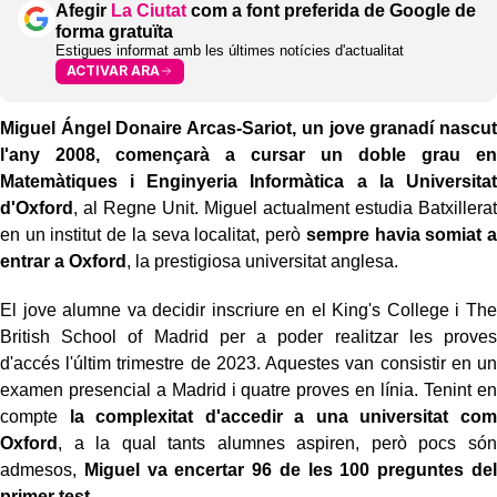
Afegir
La Ciutat
com a font preferida de Google de
forma gratuïta
Estigues informat amb les últimes notícies d'actualitat
ACTIVAR ARA
Miguel Ángel Donaire Arcas-Sariot, un jove granadí nascut
l'any 2008, començarà a cursar un doble grau en
Matemàtiques i Enginyeria Informàtica a la Universitat
d'Oxford
, al Regne Unit. Miguel actualment estudia Batxillerat
en un institut de la seva localitat, però
sempre havia somiat a
entrar a Oxford
, la prestigiosa universitat anglesa.
El jove alumne va decidir inscriure en el King's College i The
British School of Madrid per a poder realitzar les proves
d'accés l'últim trimestre de 2023. Aquestes van consistir en un
examen presencial a Madrid i quatre proves en línia. Tenint en
compte
la complexitat d'accedir a una universitat com
Oxford
, a la qual tants alumnes aspiren, però pocs són
admesos,
Miguel va encertar 96 de les 100 preguntes del
primer test
.