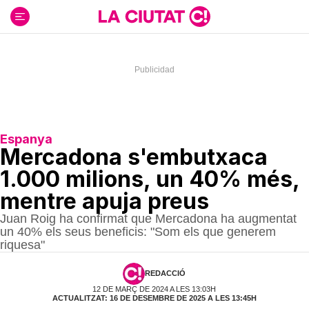
Ir
al
contenido
Espanya
Mercadona s'embutxaca
1.000 milions, un 40% més,
mentre apuja preus
Juan Roig ha confirmat que Mercadona ha augmentat
un 40% els seus beneficis: "Som els que generem
riquesa"
REDACCIÓ
12 DE MARÇ DE 2024 A LES 13:03H
ACTUALITZAT: 16 DE DESEMBRE DE 2025 A LES 13:45H