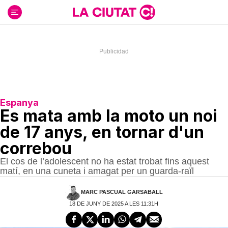
Ir
al
contenido
Espanya
Es mata amb la moto un noi
de 17 anys, en tornar d'un
correbou
El cos de l’adolescent no ha estat trobat fins aquest
matí, en una cuneta i amagat per un guarda-raïl
MARC PASCUAL GARSABALL
18 DE JUNY DE 2025 A LES 11:31H