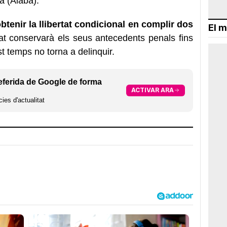
a (Àlaba).
btenir la llibertat condicional en complir dos
El m
at conservarà els seus antecedents penals fins
st temps no torna a delinquir.
eferida de Google de forma
ACTIVAR ARA
ies d'actualitat