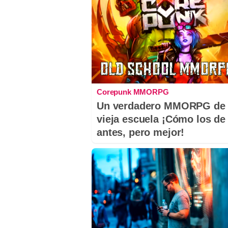
Corepunk MMORPG
Un verdadero MMORPG de 
vieja escuela ¡Cómo los de
antes, pero mejor!