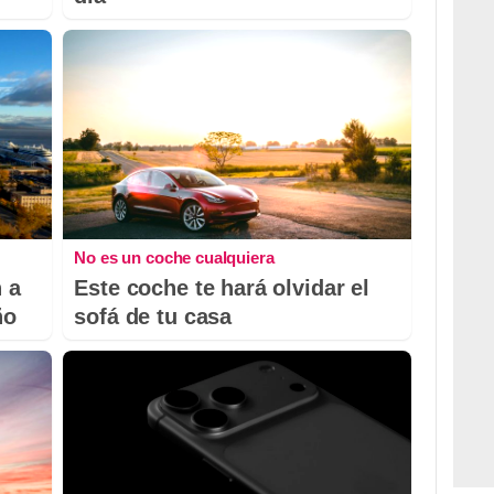
No es un coche cualquiera
 a
Este coche te hará olvidar el
ño
sofá de tu casa