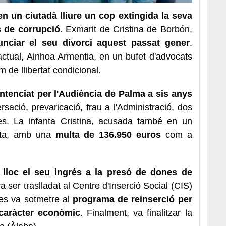
en un ciutadà lliure un cop extingida la seva
 de corrupció
. Exmarit de Cristina de Borbón,
nciar el seu divorci aquest passat gener
.
actual, Ainhoa Armentia, en un bufet d'advocats
 de llibertat condicional.
ntenciat per l'Audiència de Palma a sis anys
sació, prevaricació, frau a l'Administració, dos
ncies. La infanta Cristina, acusada també en un
lta, amb una
multa de 136.950 euros
com a
 lloc el seu ingrés a la presó de dones de
a ser traslladat al Centre d'Inserció Social (CIS)
es va sotmetre al
programa de reinserció per
caràcter econòmic
. Finalment, va finalitzar la