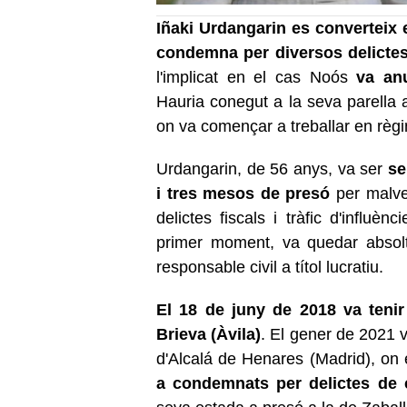
Iñaki Urdangarin es converteix 
condemna per diversos delictes
l'implicat en el cas Noós
va anu
Hauria conegut a la seva parella 
on va començar a treballar en règim
Urdangarin, de 56 anys, va ser
se
i tres mesos de presó
per malver
delictes fiscals i tràfic d'influè
primer moment, va quedar abso
responsable civil a títol lucratiu.
El 18 de juny de 2018 va tenir
Brieva (Àvila)
. El gener de 2021 v
d'Alcalá de Henares (Madrid), on 
a condemnats per delictes de 