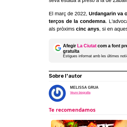
seva estada a presó a la de Zaball
El març de 2022,
Urdangarin va o
terços de la condemna
. L'advoc
als pròxims
cinc anys
, si en aque
Afegir
La Ciutat
com a font pr
gratuïta
Estigues informat amb les últimes notíc
Sobre l'autor
MELISSA GRUA
Veure biografia