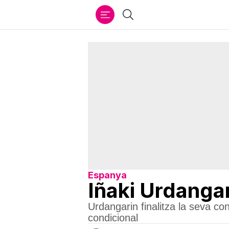
Ir
Cercar
al
contenido
Espanya
Iñaki Urdangar
Urdangarin finalitza la seva c
condicional