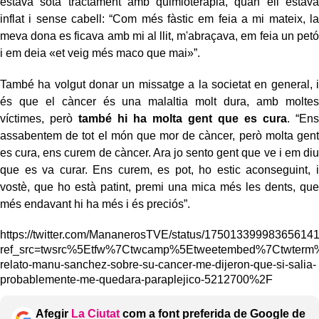
estava sota tractament amb quimioteràpia, quan ell estava
inflat i sense cabell: “Com més fàstic em feia a mi mateix, la
meva dona es ficava amb mi al llit, m'abraçava, em feia un petó
i em deia «et veig més maco que mai»”.
També ha volgut donar un missatge a la societat en general, i
és que el càncer és una malaltia molt dura, amb moltes
víctimes, però
també hi ha molta gent que es cura
. “Ens
assabentem de tot el món que mor de càncer, però molta gent
es cura, ens curem de càncer. Ara jo sento gent que ve i em diu
que es va curar. Ens curem, es pot, ho estic aconseguint, i
vostè, que ho està patint, premi una mica més les dents, que
més endavant hi ha més i és preciós”.
https://twitter.com/MananerosTVE/status/17501339998365614
ref_src=twsrc%5Etfw%7Ctwcamp%5Etweetembed%7Ctwterm%
relato-manu-sanchez-sobre-su-cancer-me-dijeron-que-si-salia-
probablemente-me-quedara-paraplejico-5212700%2F
Afegir
La Ciutat
com a font preferida de Google de