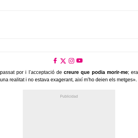
càncer testicular amb metàstasi als ganglis
el passat mes
d'abril, ha anunciat que ha superat la malaltia i està
en procés
de recuperació
.
Ho ha fet durant una entrevista al programa ‘Mañaneros’ de
TVE, presentat per Jaime Cantizano, on ha explicat que han
estat
uns mesos molt durs i que en alguns moments ho
veia tot molt negre
: «Han passat coses, algunes molt, molt
dures. He vist corbes que eren molt tancades, en les quals he
passat por i l'acceptació de
creure que podia morir-me
; era
una realitat i no estava exagerant, així m'ho deien els metges».