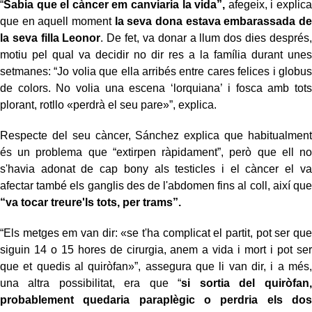
“
Sabia que el càncer em canviaria la vida”,
afegeix, i explica
que en aquell moment
la seva dona estava embarassada de
la seva filla Leonor
. De fet, va donar a llum dos dies després,
motiu pel qual va decidir no dir res a la família durant unes
setmanes: “Jo volia que ella arribés entre cares felices i globus
de colors. No volia una escena ‘lorquiana’ i fosca amb tots
plorant, rotllo «perdrà el seu pare»”, explica.
Respecte del seu càncer, Sánchez explica que habitualment
és un problema que “extirpen ràpidament”, però que ell no
s'havia adonat de cap bony als testicles i el càncer el va
afectar també els ganglis des de l'abdomen fins al coll, així que
“va tocar treure'ls tots, per trams”.
“Els metges em van dir: «se t'ha complicat el partit, pot ser que
siguin 14 o 15 hores de cirurgia, anem a vida i mort i pot ser
que et quedis al quiròfan»”, assegura que li van dir, i a més,
una altra possibilitat, era que “
si sortia del quiròfan,
probablement quedaria paraplègic o perdria els dos