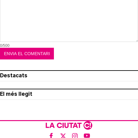
0/500
Destacats
El més llegit