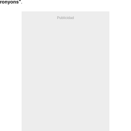
ronyons”
.