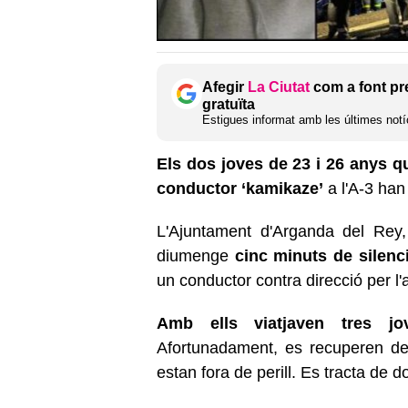
Afegir
La Ciutat
com a font pr
gratuïta
Estigues informat amb les últimes notíc
Els dos joves de 23 i 26 anys q
conductor ‘kamikaze’
a l'A-3 han
L'Ajuntament d'Arganda del Rey
diumenge
cinc minuts de silenc
un conductor contra direcció per l'
Amb ells viatjaven tres jo
Afortunadament, es recuperen de
estan fora de perill. Es tracta de