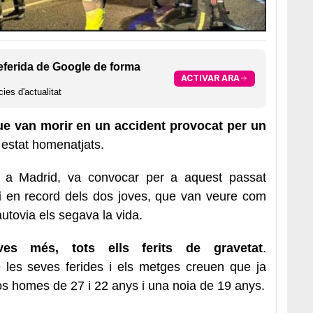
eferida de Google de forma
ACTIVAR ARA
ies d'actualitat
ue van morir en un accident provocat per un
 estat homenatjats.
, a Madrid, va convocar per a aquest passat
i
en record dels dos joves, que van veure com
autovia els segava la vida.
ves més, tots ells ferits de gravetat
.
 les seves ferides i els metges creuen que ja
 dos homes de 27 i 22 anys i una noia de 19 anys.