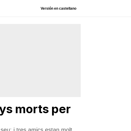
Versión en castellano
nys morts per
 seu; i tres amics estan molt