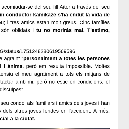
 acomiadar-se del seu fill Aitor a través del seu
un conductor kamikaze s'ha endut la vida de
eu; i tres amics estan molt greus. Cinc famílies
són oblidats i
tu no moriràs mai. T'estimo,
ezdG/status/1751248280619569596
e agraint “
personalment a totes les persones
l i ànims
, però em resulta impossible. Moltes
extensiu el meu agraïment a tots els mitjans de
tactar amb mi, però no estic en condicions, el
 disculpes”.
seu condol als familiars i amics dels joves i han
s dels altres joves ferides en l'accident. A més,
cial a la ciutat.