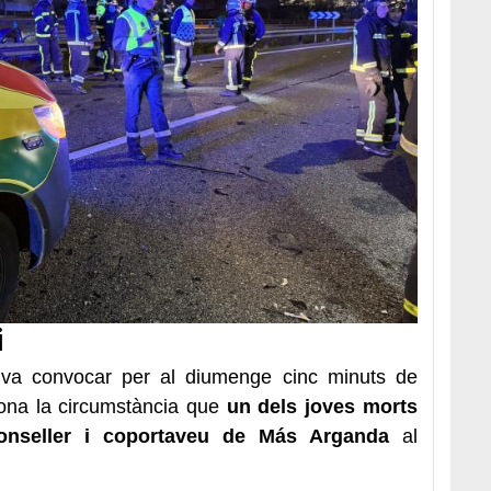
i
 va convocar per al diumenge cinc minuts de
dona la circumstància que
un dels joves morts
 conseller i coportaveu de Más Arganda
al