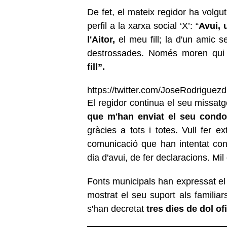
De fet, el mateix regidor ha volgut
perfil a la xarxa social ‘X’: “
Avui, 
l'Aitor,
el meu fill; la d'un amic s
destrossades. Només moren qui 
fill”.
https://twitter.com/JoseRodrigu
El regidor continua el seu missatg
que m'han enviat el seu condo
gràcies a tots i totes. Vull fer 
comunicació que han intentat con
dia d'avui, de fer declaracions. Mil
Fonts municipals han expressat el 
mostrat el seu suport als familiar
s'han decretat
tres dies de dol ofi