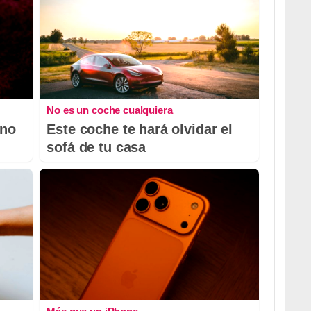
No es un coche cualquiera
 no
Este coche te hará olvidar el
sofá de tu casa