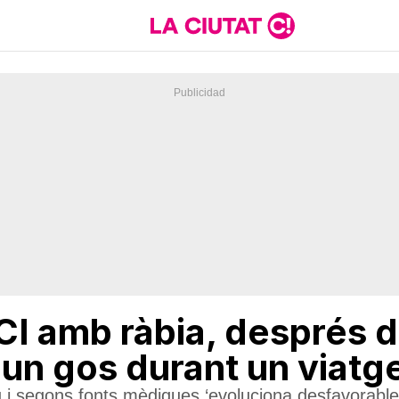
CI amb ràbia, després d
un gos durant un viatg
eu i segons fonts mèdiques ‘evoluciona desfavorabl