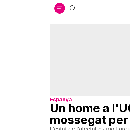
Ir
Cercar
al
contenido
Espanya
Un home a l'U
mossegat per 
L’estat de l’afectat és molt gr