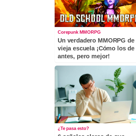
Corepunk MMORPG
Un verdadero MMORPG de 
vieja escuela ¡Cómo los de
antes, pero mejor!
¿Te pasa esto?