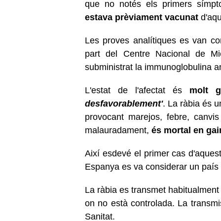
que no notés els primers símpt
estava prèviament vacunat
d'aqu
Les proves analítiques es van co
part del Centre Nacional de Mic
subministrat la immunoglobulina ant
L'estat de l'afectat és
molt g
desfavorablement'
. La ràbia és u
provocant marejos, febre, canvis e
malauradament,
és mortal en gair
Així esdevé el primer cas d'aquest
Espanya es va considerar un país l
La ràbia es transmet habitualment
on no està controlada. La transm
Sanitat.