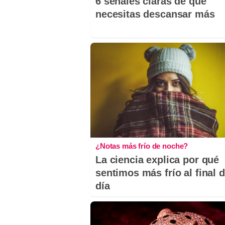
6 señales claras de que
necesitas descansar más
¿Notas más frío de noche?
La ciencia explica por qué
sentimos más frío al final d
día