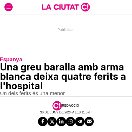
Ir
al
contenido
Espanya
Una greu baralla amb arma
blanca deixa quatre ferits a
l'hospital
Un dels ferits és una menor
REDACCIÓ
30 DE JUNY DE 2024 A LES 11:57H