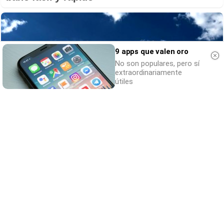
9 apps que valen oro
No son populares, pero sí
extraordinariamente
útiles
No es tu imaginación
¿Ves caras en enchufes, coches o nubes?
Tiene explicación