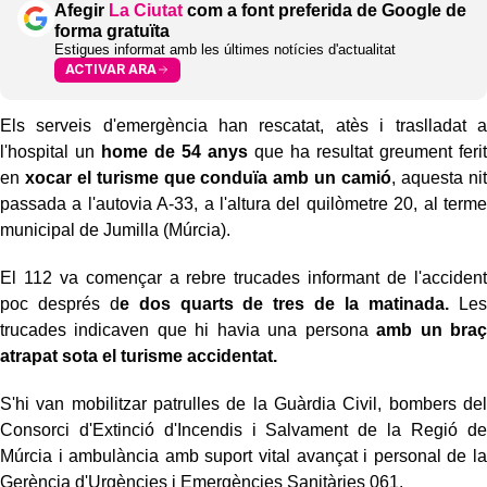
Afegir
La Ciutat
com a font preferida de Google de
forma gratuïta
Estigues informat amb les últimes notícies d'actualitat
ACTIVAR ARA
Els serveis d'emergència han rescatat, atès i traslladat a
l'hospital un
home de 54 anys
que ha resultat greument ferit
en
xocar el turisme que conduïa amb un camió
, aquesta nit
passada a l'autovia A-33, a l'altura del quilòmetre 20, al terme
municipal de Jumilla (Múrcia).
El 112 va començar a rebre trucades informant de l'accident
poc després d
e dos quarts de tres de la matinada.
Les
trucades indicaven que hi havia una persona
amb un braç
atrapat sota el turisme accidentat.
S'hi van mobilitzar patrulles de la Guàrdia Civil, bombers del
Consorci d'Extinció d'Incendis i Salvament de la Regió de
Múrcia i ambulància amb suport vital avançat i personal de la
Gerència d'Urgències i Emergències Sanitàries 061.