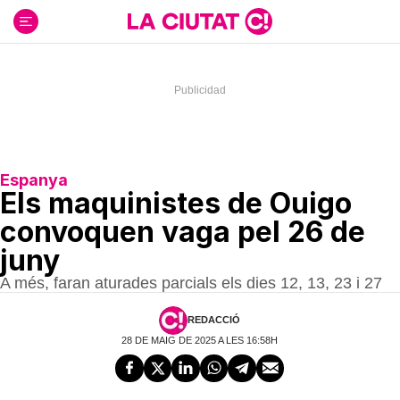
Ir
al
contenido
Espanya
Els maquinistes de Ouigo
convoquen vaga pel 26 de
juny
A més, faran aturades parcials els dies 12, 13, 23 i 27
REDACCIÓ
28 DE MAIG DE 2025 A LES 16:58H