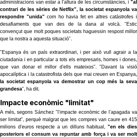
administracions van estar a l'altura de les circumstàncies, i
"al
contrari de les sèries de Netflix", la societat espanyola va
respondre "unida"
com ho havia fet en altres catàstrofes i
desafiaments que van des de la dana al volcà. "Estic
convençut que molt poques societats haguessin respost millor
que la nostra a aquesta situació".
"Espanya és un país extraordinari, i per això vull agrair a la
ciutadania i en particular a tots els empresaris, homes i dones,
que van donar el millor d'ells mateixos". "Davant la visió
apocalíptica i la catastrofista dels que mai creuen en Espanya,
la societat espanyola va demostrar un cop més la seva
grandesa
", ha dit.
Impacte econòmic "limitat"
A més, segons Sánchez "l'impacte econòmic de l'apagada va
ser limitat", perquè malgrat que les compres van caure en 415
milions d'euros respecte a un dilluns habitual,
"en els dies
posteriors el consum va repuntar amb força i va ser molt