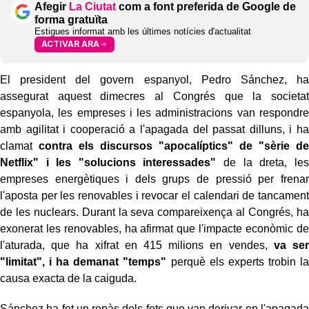
Afegir
La Ciutat
com a font preferida de Google de
forma gratuïta
Estigues informat amb les últimes notícies d'actualitat
ACTIVAR ARA
El president del govern espanyol, Pedro Sánchez, ha
assegurat aquest dimecres al Congrés que la societat
espanyola, les empreses i les administracions van respondre
amb agilitat i cooperació a l'apagada del passat dilluns, i ha
clamat
contra els discursos "apocalíptics" de "sèrie de
Netflix" i les "solucions interessades"
de la dreta, les
empreses energètiques i dels grups de pressió per frenar
l'aposta per les renovables i revocar el calendari de tancament
de les nuclears. Durant la seva compareixença al Congrés, ha
exonerat les renovables, ha afirmat que l'impacte econòmic de
l'aturada, que ha xifrat en 415 milions en vendes,
va ser
"limitat", i ha demanat "temps"
perquè els experts trobin la
causa exacta de la caiguda.
Sánchez ha fet un repàs dels fets que van derivar en l'apagada