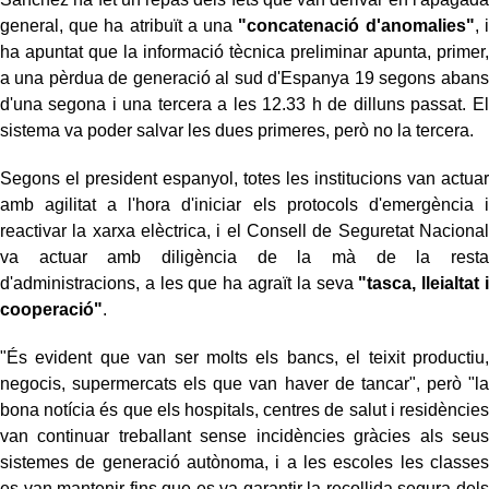
general, que ha atribuït a una
"concatenació d'anomalies"
, i
ha apuntat que la informació tècnica preliminar apunta, primer,
a una pèrdua de generació al sud d'Espanya 19 segons abans
d'una segona i una tercera a les 12.33 h de dilluns passat. El
sistema va poder salvar les dues primeres, però no la tercera.
Segons el president espanyol, totes les institucions van actuar
amb agilitat a l'hora d'iniciar els protocols d'emergència i
reactivar la xarxa elèctrica, i el Consell de Seguretat Nacional
va actuar amb diligència de la mà de la resta
d'administracions, a les que ha agraït la seva
"tasca, lleialtat i
cooperació"
.
"És evident que van ser molts els bancs, el teixit productiu,
negocis, supermercats els que van haver de tancar", però "la
bona notícia és que els hospitals, centres de salut i residències
van continuar treballant sense incidències gràcies als seus
sistemes de generació autònoma, i a les escoles les classes
es van mantenir fins que es va garantir la recollida segura dels