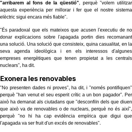
"arribarem al fons de la qüestió"
, perquè "volem utilitzar
aquesta experiència per millorar i fer que el nostre sistema
elèctric sigui encara més fiable".
"És paradoxal que els mateixos que acusen l'executiu de no
donar explicacions sobre l'apagada portin dies recomanant
una solució. Una solució que consisteix, quina casualitat, en la
seva agenda ideològica i en els interessos d'algunes
empreses energètiques que tenen propietat a les centrals
nuclears", ha dit.
Exonera les renovables
"No presenten dades ni proves", ha dit, i "només pontifiquen"
perquè "han venut el seu esperit crític a un bon pagador". Per
això ha demanat als ciutadans que "desconfiïn dels que diuen
que això va de renovables o de nuclears, perquè no és així",
perquè "no hi ha cap evidència empírica que digui que
l'apagada va ser fruit d'un excés de renovables".