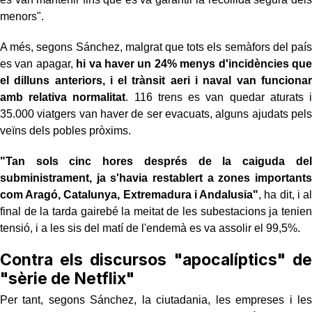
menors".
A més, segons Sánchez, malgrat que tots els semàfors del país
es van apagar,
hi va haver un 24% menys d'incidències que
el dilluns anteriors, i el trànsit aeri i naval van funcionar
amb relativa normalitat
. 116 trens es van quedar aturats i
35.000 viatgers van haver de ser evacuats, alguns ajudats pels
veïns dels pobles pròxims.
"Tan sols cinc hores després de la caiguda del
subministrament, ja s'havia restablert a zones importants
com Aragó, Catalunya, Extremadura i Andalusia"
, ha dit, i al
final de la tarda gairebé la meitat de les subestacions ja tenien
tensió, i a les sis del matí de l'endemà es va assolir el 99,5%.
Contra els discursos "apocalíptics" de
"sèrie de Netflix"
Per tant, segons Sánchez, la ciutadania, les empreses i les