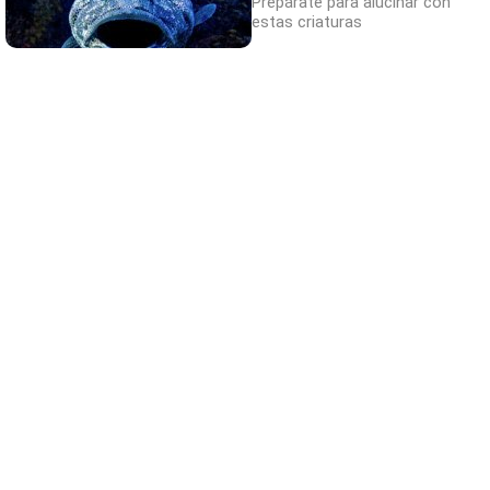
Prepárate para alucinar con
estas criaturas
¿Por qué se contagia?
La ciencia explica por qué el bostezo es
contagioso
¿Conocías estos 5 consejos?