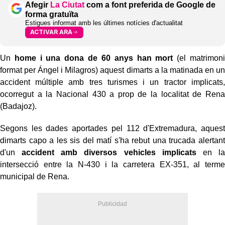
Afegir
La Ciutat
com a font preferida de Google de
forma gratuïta
Estigues informat amb les últimes notícies d'actualitat
ACTIVAR ARA
Un
home i una dona de 60 anys han mort
(el matrimoni
format per Ángel i Milagros) aquest dimarts a la matinada en un
accident múltiple amb tres turismes i un tractor implicats,
ocorregut a la Nacional 430 a prop de la localitat de Rena
(Badajoz).
Segons les dades aportades pel 112 d'Extremadura, aquest
dimarts capo a les sis del matí s'ha rebut una trucada alertant
d'un
accident amb diversos vehicles implicats
en la
intersecció entre la N-430 i la carretera EX-351, al terme
municipal de Rena.