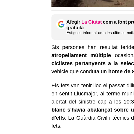
Afegir
La Ciutat
com a font pr
gratuïta
Estigues informat amb les últimes notíc
Sis persones han resultat feride
atropellament múltiple
ocasion
ciclistes pertanyents a la sel
vehicle que conduïa un
home de 8
Els fets van tenir lloc el passat di
en sentit Llucmajor, al terme mun
alertat del sinistre cap a les 10
blanc s'havia abalançat sobre un
d'ells
. La Guàrdia Civil i tècnics
fets.