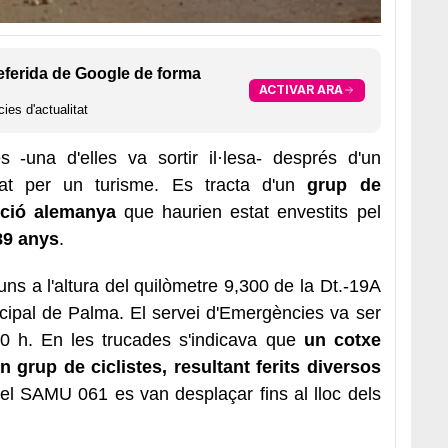
eferida de Google de forma
ACTIVAR ARA
ies d'actualitat
s -una d'elles va sortir il·lesa- després d'un
at per un turisme. Es tracta d'un
grup de
ecció alemanya
que haurien estat envestits pel
9 anys
.
lluns a l'altura del quilòmetre 9,300 de la Dt.-19A
icipal de Palma. El servei d'Emergències va ser
:30 h. En les trucades s'indicava que
un cotxe
 grup de ciclistes, resultant ferits diversos
 del SAMU 061 es van desplaçar fins al lloc dels