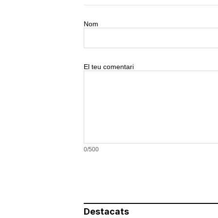
Nom
El teu comentari
0/500
Destacats