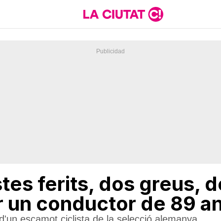
stes ferits, dos greus, 
er un conductor de 89 a
d'un escamot ciclista de la selecció alemanya