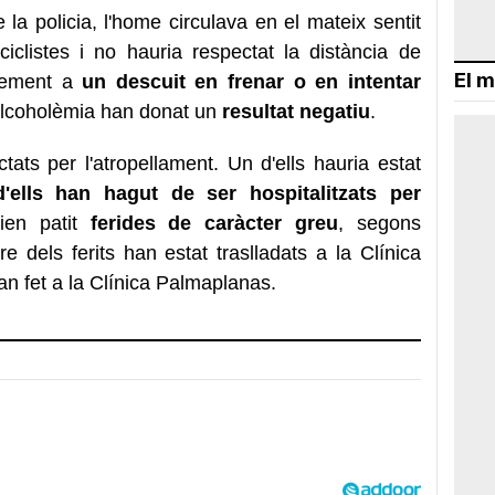
a policia, l'home circulava en el mateix sentit
clistes i no hauria respectat la distància de
El m
lement a
un descuit en frenar o en intentar
alcoholèmia han donat un
resultat negatiu
.
ctats per l'atropellament. Un d'ells hauria estat
'ells han hagut de ser hospitalitzats per
rien patit
ferides de caràcter greu
, segons
re dels ferits han estat traslladats a la Clínica
an fet a la Clínica Palmaplanas.