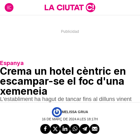
Ir
al
contenido
Espanya
Crema un hotel cèntric en
escampar-se el foc d'una
xemeneia
L'establiment ha hagut de tancar fins al dilluns vinent
MELISSA GRUA
16 DE MARÇ DE 2024 A LES 18:17H