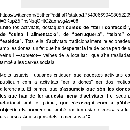
https://twitter.com/EstherPadillaR/status/17549066904980522
t=3KupZ5PnsNsqGHtO2aonwg&s=08
Entre les activitats, destaquen
cursos de “tall i confecció”,
de “cuina i alimentació”, de “perruqueria”, “telars” o
“estètica”.
Tots ells d'activitats tradicionalment relacionades
amb les dones, un fet que ha despertat la ira de bona part dels
veïns i —sobretot— veïnes de la localitat i que s'ha traslladat
també a les xarxes socials.
Molts usuaris i usuàries critiquen que aquestes activitats es
publiquin com a activitats “per a dones” per dos motius
diferenciats. El primer, que
s'assumeix que són les dones
les que han de fer aquesta mena d'activitats
. I el segon,
relacionat amb el primer,
que s'exclogui com a públic
objectiu els homes
que també podrien estar interessats a fer
els cursos. Aquí alguns dels comentaris a ‘X’: