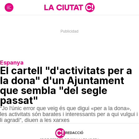
Ir
al
contenido
Espanya
El cartell "d'activitats per a
la dona" d'un Ajuntament
que sembla "del segle
passat"
“Jo l'únic error que veig és que digui «per a la dona»,
les activitats són barates i interessants per a qui vulgui i
li agradi”, diuen a les xarxes
REDACCIÓ