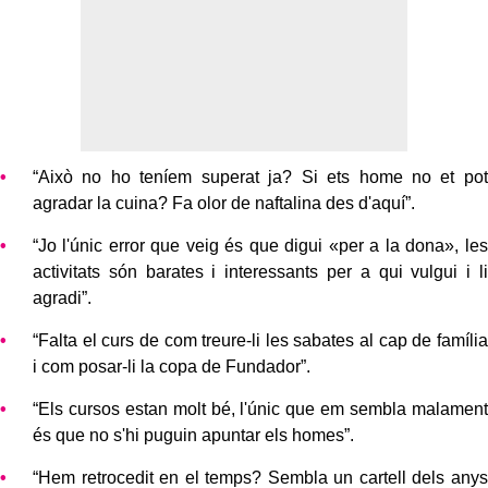
“Això no ho teníem superat ja? Si ets home no et pot
agradar la cuina? Fa olor de naftalina des d'aquí”.
“Jo l'únic error que veig és que digui «per a la dona», les
activitats són barates i interessants per a qui vulgui i li
agradi”.
“Falta el curs de com treure-li les sabates al cap de família
i com posar-li la copa de Fundador”.
“Els cursos estan molt bé, l'únic que em sembla malament
és que no s'hi puguin apuntar els homes”.
“Hem retrocedit en el temps? Sembla un cartell dels anys