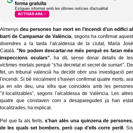
forma gratuïta
Estigues informat amb les últimes notícies d'actualitat
ACTIVAR ARA
Almenys
deu persones han mort en l'incendi d'un edifici al
barri de Campamar de València
, segons ha confirmat aquest
divendres a la tarda l'alcaldessa de la ciutat, María José
Català.
"No podem descartar-ne més perquè es faran més
inspeccions oculars"
, ha dit, sense donar detalls de les
víctimes mortals perquè "s'ha decretat el secret de sumari". De
fet, un tribunal valencià ha decidit obrir una investigació per
l'incendi. Si bé inicialment s'havien confirmat quatre morts, ara
ja en són deu, una xifra que coincideix amb les persones
"il·localitzables", segons l'alcaldessa de València. Les altres
quatre que constaven com a desaparegudes ja han estat
localitzades, ha explicat.
Pel que fa als ferits,
s'han atès una quinzena de persones,
de les quals set bombers, però cap d'ells corre perill
. Sis