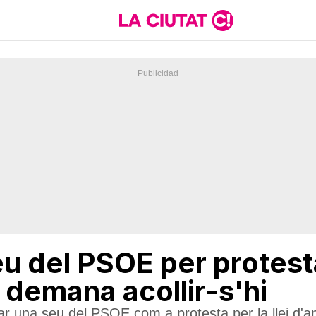
eu del PSOE per protest
a demana acollir-s'hi
r una seu del PSOE com a protesta per la llei d'am