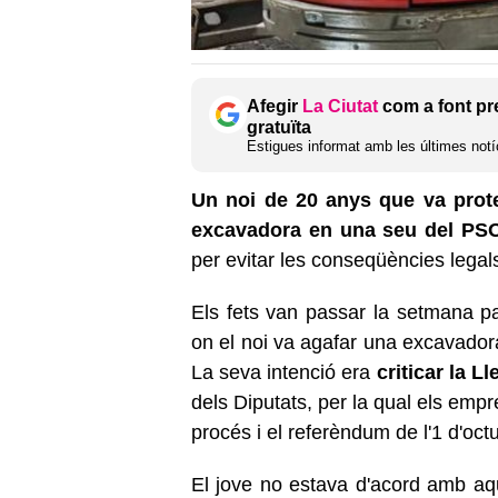
Afegir
La Ciutat
com a font pr
gratuïta
Estigues informat amb les últimes notíc
Un noi de 20 anys que va protes
excavadora en una seu del PS
per evitar les conseqüències legal
Els fets van passar la setmana pa
on el noi va agafar una excavadora
La seva intenció era
criticar la L
dels Diputats, per la qual els empr
procés i el referèndum de l'1 d'oc
El jove no estava d'acord amb aqu