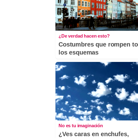
¿De verdad hacen esto?
Costumbres que rompen t
los esquemas
No es tu imaginación
¿Ves caras en enchufes,