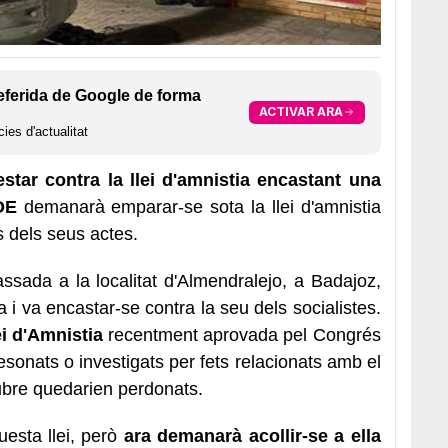
eferida de Google de forma
ACTIVAR ARA
ies d'actualitat
tar contra la llei d'amnistia
encastant una
OE
demanarà emparar-se sota la llei d'amnistia
s dels seus actes.
ssada a la localitat d'Almendralejo, a Badajoz,
 i va encastar-se contra la seu dels socialistes.
lei d'Amnistia
recentment aprovada pel Congrés
esonats o investigats per fets relacionats amb el
tubre quedarien perdonats.
esta llei, però
ara demanarà acollir-se a ella