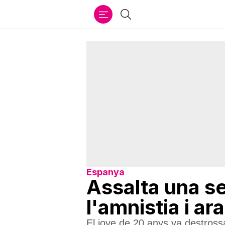
Ir
Cercar
al
contenido
Espanya
Assalta una s
l'amnistia i ar
El jove de 20 anys va destrossa